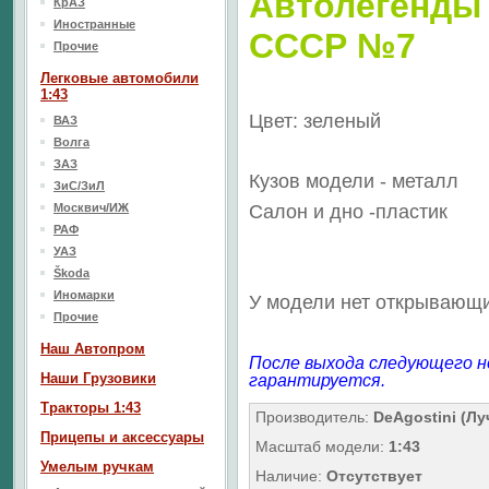
Автолегенды
КрАЗ
Иностранные
СССР №7
Прочие
Легковые автомобили
1:43
Цвет: зеленый
ВАЗ
Волга
ЗАЗ
Кузов модели - металл
ЗиС/ЗиЛ
Москвич/ИЖ
Салон
и дно
-пластик
РАФ
УАЗ
Škoda
Иномарки
У модели нет открывающи
Прочие
Наш Aвтопром
После выхода следующего н
Наши Грузовики
гарантируется.
Тракторы 1:43
Производитель:
DeAgostini (Л
Прицепы и аксессуары
Масштаб модели:
1:43
Умелым ручкам
Наличие:
Отсутствует