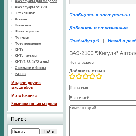
Аксессуары для моделей
Аксессуары от AVD
'Стекляшки'
Сообщить о поступлении
Декали
Наклейки
Добавить в отложенные
Шины и диски
Фигурки
Предыдущий
Назад в раз
|
Фототравление
КИТы
ВАЗ-2103 "Жигули" Авто
КИТы-металл
КИТ (1:87, 1:72 и др.)
Нет отзывов.
Стеллажи и боксы
Добавить отзыв
Разное
Модели других
масштабов
МотоТехника
Комиссионные модели
Поиск