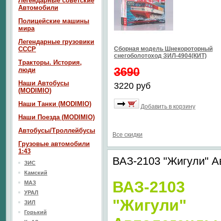
Легендарные советские
Автомобили
Полицейские машины
мира
Легендарные грузовики
СССР
Сборная модель Шнекороторный
снегоболотоход ЗИЛ-4904(КИТ)
Тракторы. История,
3690
люди
Наши Автобусы
3220 руб
(MODIMIO)
Наши Танки (MODIMIO)
Добавить в корзину
Наши Поезда (MODIMIO)
Автобусы/Троллейбусы
Все скидки
Грузовые автомобили
1:43
ВАЗ-2103 "Жигули" 
ЗИС
Камский
ВАЗ-2103
МАЗ
УРАЛ
"Жигули"
ЗИЛ
Горький