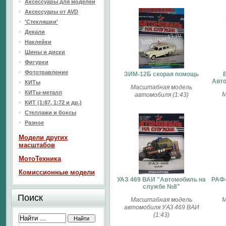
Аксессуары для моделей
Аксессуары от AVD
'Стекляшки'
Декали
Наклейки
Шины и диски
Фигурки
Фототравление
ЗИМ-12Б скорая помощь
Авт
КИТы
Масштабная модель
КИТы-металл
М
автомобиля (1:43)
КИТ (1:87, 1:72 и др.)
Стеллажи и боксы
Разное
Модели других
масштабов
МотоТехника
Комиссионные модели
УАЗ 469 ВАИ "Автомобиль на
РАФ-
службе №8"
Поиск
Масштабная модель
М
автомобиля УАЗ 469 ВАИ
(1:43)