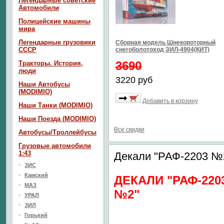
Легендарные советские
Автомобили
Полицейские машины
мира
Легендарные грузовики
Сборная модель Шнекороторный
СССР
снегоболотоход ЗИЛ-4904(КИТ)
3690
Тракторы. История,
люди
3220 руб
Наши Автобусы
(MODIMIO)
Добавить в корзину
Наши Танки (MODIMIO)
Наши Поезда (MODIMIO)
Все скидки
Автобусы/Троллейбусы
Грузовые автомобили
1:43
Декали "РАФ-2203 №
ЗИС
Камский
ДЕКАЛИ "РАФ-220
МАЗ
№2"
УРАЛ
ЗИЛ
Горький