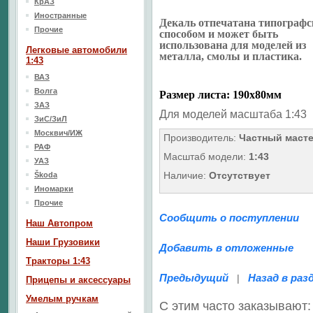
КрАЗ
Иностранные
Декаль отпечатана типограф
Прочие
способом и может быть
использована для моделей из
Легковые автомобили
металла, смолы и пластика.
1:43
ВАЗ
Волга
Размер листа: 190х80мм
ЗАЗ
Для моделей масштаба 1:43
ЗиС/ЗиЛ
Москвич/ИЖ
Производитель:
Частный маст
РАФ
Масштаб модели:
1:43
УАЗ
Наличие:
Отсутствует
Škoda
Иномарки
Прочие
Сообщить о поступлении
Наш Aвтопром
Наши Грузовики
Добавить в отложенные
Тракторы 1:43
Предыдущий
Назад в раз
|
Прицепы и аксессуары
Умелым ручкам
С этим часто заказывают: