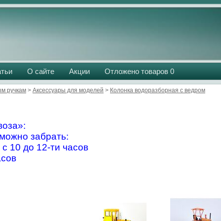
атьи
О сайте
Акции
Отложено товаров
0
м ручкам
>
Аксессуары для моделей
>
Колонка водоразборная с ведром
оза»:
можно забрать:
 с 10 до 12-ти часов
асов