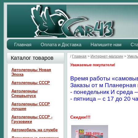
Главная
Оплата и Доставка
Напишите нам
Ст
/
Главная
>
Интернет-магазин
>
Умелы
Каталог товаров
Уважаемые покупатели!
Автолегенды Новая
Эпоха
Время работы «самовыв
Автолегенды СССР
Заказы от м Планерная 
Автолегенды
- понедельник И среда –
Спецвыпуск
- пятница – с 17 до 20 ч
Автолегенды СССР
лучшее
Автолегенды СССР -
Скидки!!!
Грузовики
Автомобиль на службе