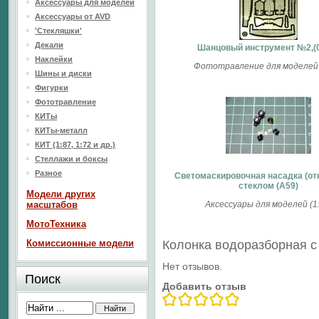
Аксессуары для моделей
Аксессуары от AVD
'Стекляшки'
Декали
Шанцовый инструмент №2,(
Наклейки
Фототравление для моделей 
Шины и диски
Фигурки
Фототравление
КИТы
КИТы-металл
КИТ (1:87, 1:72 и др.)
Стеллажи и боксы
Разное
Светомаскировочная насадка (от
стеклом (А59)
Модели других
масштабов
Аксессуары для моделей (1:
МотоТехника
Комиссионные модели
Колонка водоразборная 
Нет отзывов.
Поиск
Добавить отзыв