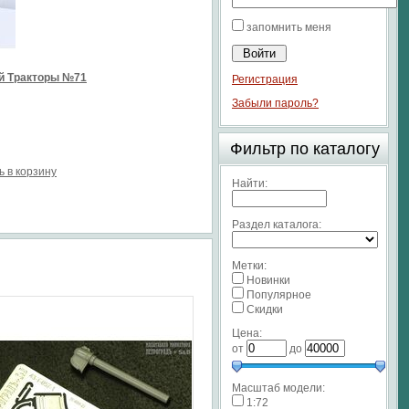
запомнить меня
й Тракторы №71
Регистрация
Забыли пароль?
Фильтр по каталогу
ь в корзину
Найти:
Раздел каталога:
Метки:
Новинки
Популярное
Скидки
Цена:
от
до
Масштаб модели:
1:72