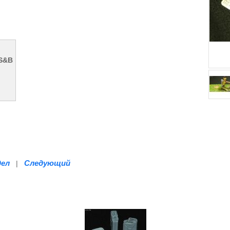
 S&B
дел
Следующий
|