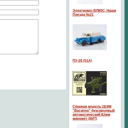
Электровоз ВЛ80С, Наши
Поезда №21
ПУ-20 (51А)
Сборная модель 2Б9М
"Василек" буксируемый
автоматический 82мм
миномёт (КИТ)