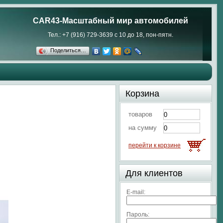
CAR43-Масштабный мир автомобилей
Тел.: +7 (916) 729-3639 с 10 до 18, пон-пятн.
Поделиться…
Корзина
товаров
на сумму
перейти к корзине
Для клиентов
E-mail:
Пароль: