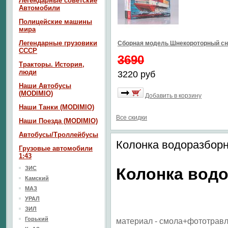
Легендарные советские
Автомобили
Полицейские машины
мира
Легендарные грузовики
Сборная модель Шнекороторный сн
СССР
3690
Тракторы. История,
люди
3220 руб
Наши Автобусы
(MODIMIO)
Добавить в корзину
Наши Танки (MODIMIO)
Все скидки
Наши Поезда (MODIMIO)
Автобусы/Троллейбусы
Колонка водоразборн
Грузовые автомобили
1:43
ЗИС
Колонка водо
Камский
МАЗ
УРАЛ
ЗИЛ
Горький
материал - смола+фототрав