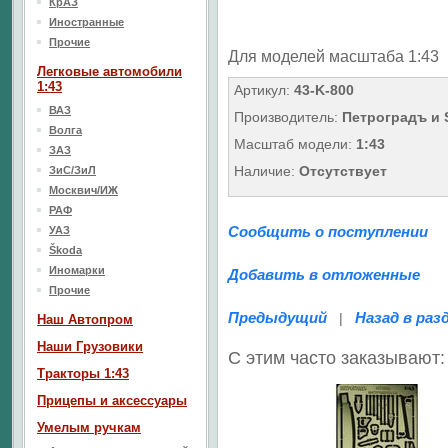
КрАЗ
Иностранные
Прочие
Для моделей масштаба 1:43
Легковые автомобили
1:43
Артикул:
43-K-800
ВАЗ
Производитель:
Петроградъ и
Волга
Масштаб модели:
1:43
ЗАЗ
Наличие:
Отсутствует
ЗиС/ЗиЛ
Москвич/ИЖ
РАФ
Сообщить о поступлении
УАЗ
Škoda
Иномарки
Добавить в отложенные
Прочие
Предыдущий
Назад в раз
|
Наш Aвтопром
Наши Грузовики
С этим часто заказывают:
Тракторы 1:43
Прицепы и аксессуары
Умелым ручкам