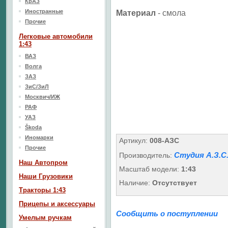
КрАЗ
Иностранные
Материал
-
смола
Прочие
Легковые автомобили
1:43
ВАЗ
Волга
ЗАЗ
ЗиС/ЗиЛ
Москвич/ИЖ
РАФ
УАЗ
Škoda
Иномарки
Артикул:
008-АЗС
Прочие
Студия А.З.С
Производитель:
Наш Aвтопром
Масштаб модели:
1:43
Наши Грузовики
Наличие:
Отсутствует
Тракторы 1:43
Прицепы и аксессуары
Сообщить о поступлении
Умелым ручкам