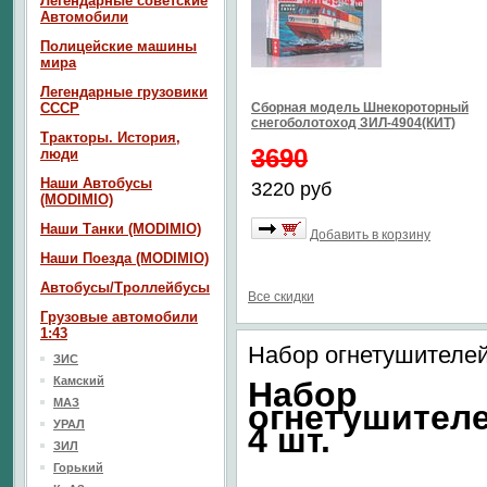
Легендарные советские
Автомобили
Полицейские машины
мира
Легендарные грузовики
СССР
Сборная модель Шнекороторный
снегоболотоход ЗИЛ-4904(КИТ)
Тракторы. История,
3690
люди
Наши Автобусы
3220 руб
(MODIMIO)
Наши Танки (MODIMIO)
Добавить в корзину
Наши Поезда (MODIMIO)
Автобусы/Троллейбусы
Все скидки
Грузовые автомобили
1:43
Набор огнетушителей
ЗИС
Камский
Набор
МАЗ
огнетушител
УРАЛ
4 шт.
ЗИЛ
Горький