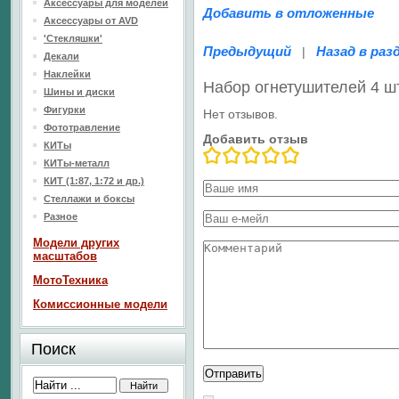
Аксессуары для моделей
Добавить в отложенные
Аксессуары от AVD
'Стекляшки'
Предыдущий
Назад в раз
|
Декали
Наклейки
Набор огнетушителей 4 ш
Шины и диски
Фигурки
Нет отзывов.
Фототравление
Добавить отзыв
КИТы
КИТы-металл
КИТ (1:87, 1:72 и др.)
Стеллажи и боксы
Разное
Модели других
масштабов
МотоТехника
Комиссионные модели
Поиск