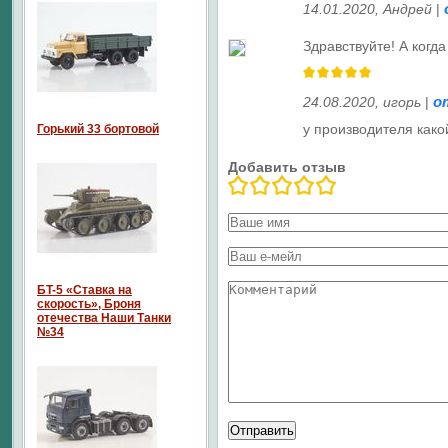
14.01.2020
,
Андрей
|
Здравствуйте! А когд
о
24.08.2020
,
игорь
|
у производителя како
Горький 33 бортовой
Добавить отзыв
БT-5 «Ставка на
скорость», Броня
отечества Наши Танки
№34