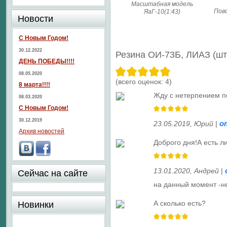
Масштабная модель
Пов
ЯаГ-10(1:43)
Новости
С Новым Годом!
30.12.2022
Резина ОИ-73Б, ЛИАЗ (ш
ДЕНЬ ПОБЕДЫ!!!!
08.05.2020
(всего оценок:
4
)
8 марта!!!!
Жду с нетерпением п
08.03.2020
С Новым Годом!
30.12.2019
о
23.05.2019
,
Юрий
|
Архив новостей
Доброго дня!А есть л
13.01.2020
,
Андрей
|
Сейчас на сайте
на данный момент -н
А сколько есть?
Новинки