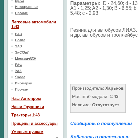
КрАЗ
Параметры:
D - 24,60; d - 13
Иностранные
A1 - 1,25; A2 - 1,30; B - 6,55; b 
5,48; c - 2,93
Прочие
Легковые автомобили
1:43
Резина для автобусов ЛИАЗ,
ВАЗ
и др. автобусов и троллейбу
Волга
ЗАЗ
ЗиС/ЗиЛ
Москвич/ИЖ
РАФ
УАЗ
Škoda
Иномарки
Производитель:
Харьков
Прочие
Масштаб модели:
1:43
Наш Aвтопром
Наличие:
Отсутствует
Наши Грузовики
Тракторы 1:43
Сообщить о поступлении
Прицепы и аксессуары
Умелым ручкам
Добавить в отложенные