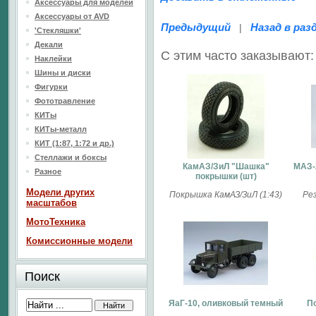
Аксессуары для моделей
Аксессуары от AVD
Предыдущий
Назад в раз
|
'Стекляшки'
Декали
С этим часто заказывают:
Наклейки
Шины и диски
Фигурки
Фототравление
КИТы
КИТы-металл
КИТ (1:87, 1:72 и др.)
Стеллажи и боксы
КамАЗ/ЗиЛ "Шашка"
МАЗ-
Разное
покрышки (шт)
Модели других
Покрышка КамАЗ/ЗиЛ (1:43)
Рез
масштабов
МотоТехника
Комиссионные модели
Поиск
ЯаГ-10, оливковый темный
П