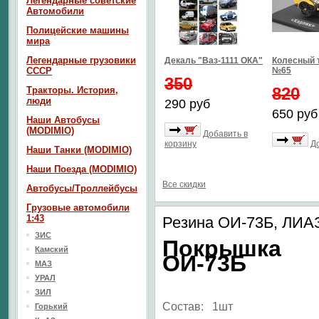
Легендарные советские
Автомобили
Полицейские машины
мира
Легендарные грузовики
Декаль "Ваз-1111 ОКА"
Колесный 
СССР
№65
350
820
Тракторы. История,
люди
290 руб
650 руб
Наши Автобусы
(MODIMIO)
Добавить в
корзину
Д
Наши Танки (MODIMIO)
Наши Поезда (MODIMIO)
Все скидки
Автобусы/Троллейбусы
Грузовые автомобили
1:43
Резина ОИ-73Б, ЛИАЗ
ЗИС
Покрышка
Камский
ОИ-73Б
МАЗ
УРАЛ
ЗИЛ
Состав: 1шт
Горький