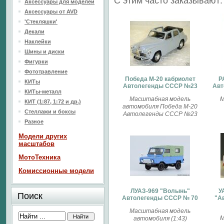
С этим часто заказывают:
Аксессуары для моделей
Аксессуары от AVD
'Стекляшки'
Декали
Наклейки
Шины и диски
Фигурки
Фототравление
Победа М-20 кабриолет
Р
КИТы
Автолегенды СССР №23
Авт
КИТы-металл
Масштабная модель
М
КИТ (1:87, 1:72 и др.)
автомобиля Победа М-20
Стеллажи и боксы
Автолегенды СССР №23
Разное
Модели других
масштабов
МотоТехника
Комиссионные модели
ЛУАЗ-969 "Волынь"
У
Поиск
Автолегенды СССР № 70
"А
Масштабная модель
М
автомобиля (1:43)