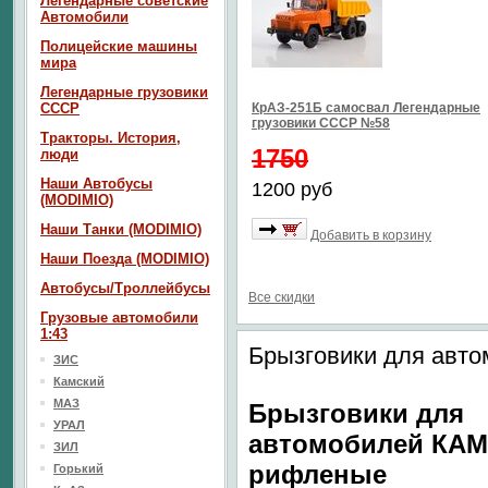
Легендарные советские
Автомобили
Полицейские машины
мира
Легендарные грузовики
СССР
КрАЗ-251Б самосвал Легендарные
грузовики СССР №58
Тракторы. История,
1750
люди
Наши Автобусы
1200 руб
(MODIMIO)
Наши Танки (MODIMIO)
Добавить в корзину
Наши Поезда (MODIMIO)
Автобусы/Троллейбусы
Все скидки
Грузовые автомобили
1:43
Брызговики для авт
ЗИС
Камский
МАЗ
Брызговики для
УРАЛ
автомобилей КАМ
ЗИЛ
рифленые
Горький