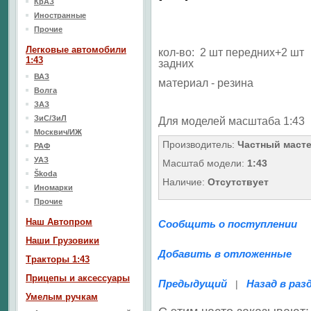
КрАЗ
Иностранные
Прочие
Легковые автомобили
кол-во: 2 шт передних+2 шт
1:43
задних
ВАЗ
материал - резина
Волга
ЗАЗ
ЗиС/ЗиЛ
Для моделей масштаба 1:43
Москвич/ИЖ
Производитель:
Частный маст
РАФ
УАЗ
Масштаб модели:
1:43
Škoda
Наличие:
Отсутствует
Иномарки
Прочие
Наш Aвтопром
Сообщить о поступлении
Наши Грузовики
Добавить в отложенные
Тракторы 1:43
Прицепы и аксессуары
Предыдущий
Назад в раз
|
Умелым ручкам