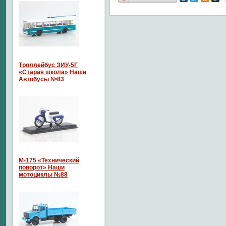
Троллейбус ЗИУ-5Г
«Старая школа» Наши
Автобусы №83
М-175 «Технический
поворот» Наши
мотоциклы №88