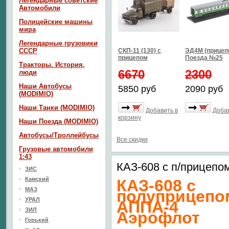
Легендарные советские
Автомобили
Полицейские машины
мира
Легендарные грузовики
СССР
СКП-11 (130) с
ЭД4М (прицепн
прицепом
Поезда №25
Тракторы. История,
6670
2300
люди
Наши Автобусы
5850 руб
2090 руб
(MODIMIO)
Наши Танки (MODIMIO)
Добавить в
Добав
корзину
Наши Поезда (MODIMIO)
Автобусы/Троллейбусы
Все скидки
Грузовые автомобили
1:43
КАЗ-608 с п/прицеп
ЗИС
Камский
КАЗ-608 с
МАЗ
полуприцепо
УРАЛ
АППА-4
ЗИЛ
Аэрофлот
Горький