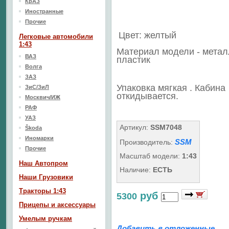
КрАЗ
Иностранные
Прочие
Цвет: желтый
Легковые автомобили
1:43
Материал модели - метал
ВАЗ
пластик
Волга
ЗАЗ
Упаковка мягкая . Кабина
ЗиС/ЗиЛ
откидывается.
Москвич/ИЖ
РАФ
УАЗ
Артикул:
SSM7048
Škoda
Иномарки
SSM
Производитель:
Прочие
Масштаб модели:
1:43
Наш Aвтопром
Наличие:
ЕСТЬ
Наши Грузовики
Тракторы 1:43
руб
5300
Прицепы и аксессуары
Умелым ручкам
Добавить в отложенные