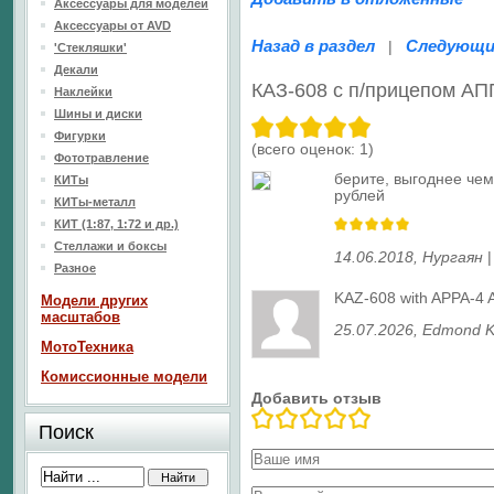
Аксессуары для моделей
Аксессуары от AVD
Назад в раздел
Следующи
|
'Стекляшки'
Декали
КАЗ-608 с п/прицепом А
Наклейки
Шины и диски
Фигурки
(всего оценок:
1
)
Фототравление
берите, выгоднее чем
КИТы
рублей
КИТы-металл
КИТ (1:87, 1:72 и др.)
Стеллажи и боксы
14.06.2018
,
Нургаян
Разное
KAZ-608 with APPA-4 Aer
Модели других
масштабов
25.07.2026
, Edmond K
МотоТехника
Комиссионные модели
Добавить отзыв
Поиск