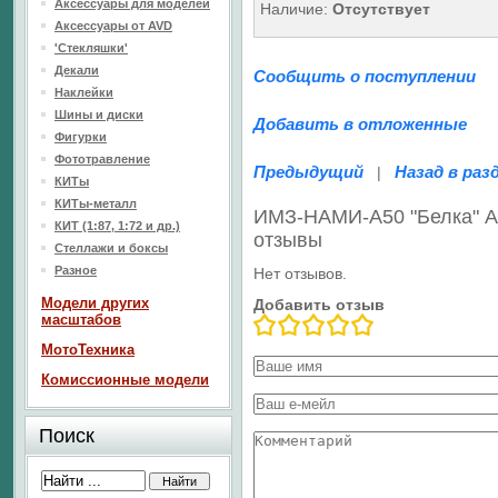
Аксессуары для моделей
Наличие:
Отсутствует
Аксессуары от AVD
'Стекляшки'
Декали
Сообщить о поступлении
Наклейки
Шины и диски
Добавить в отложенные
Фигурки
Фототравление
Предыдущий
Назад в раз
|
КИТы
КИТы-металл
ИМЗ-НАМИ-А50 "Белка" 
КИТ (1:87, 1:72 и др.)
отзывы
Стеллажи и боксы
Разное
Нет отзывов.
Модели других
Добавить отзыв
масштабов
МотоТехника
Комиссионные модели
Поиск