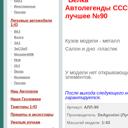
КрАЗ
Автолегенды ССС
Иностранные
Прочие
лучшее №90
Легковые автомобили
1:43
ВАЗ
Волга
Кузов модели - металл
ЗАЗ
Салон
и дно
-пластик
ЗиС/ЗиЛ
Москвич/ИЖ
РАФ
УАЗ
Škoda
У модели нет открывающ
элементов.
Иномарки
Прочие
Наш Aвтопром
После выхода следующего н
гарантируется.
Наши Грузовики
Тракторы 1:43
Артикул:
АЛЛ-90
Прицепы и аксессуары
Производитель:
DeAgostini (Л
Умелым ручкам
Масштаб модели:
1:43