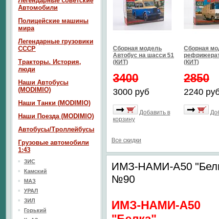
Легендарные советские
Автомобили
Полицейские машины
мира
Легендарные грузовики
СССР
Сборная модель
Сборная мо
Автобус на шасси 51
рефрижерат
Тракторы. История,
(КИТ)
(КИТ)
люди
3400
2850
Наши Автобусы
(MODIMIO)
3000 руб
2240 ру
Наши Танки (MODIMIO)
Добавить в
До
Наши Поезда (MODIMIO)
корзину
Автобусы/Троллейбусы
Все скидки
Грузовые автомобили
1:43
ЗИС
ИМЗ-НАМИ-А50 "Бел
Камский
№90
МАЗ
УРАЛ
ЗИЛ
ИМЗ-НАМИ-А50
Горький
"Белка"