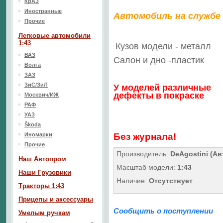
КрАЗ
Иностранные
Автомобиль на службе
Прочие
Легковые автомобили
1:43
Кузов модели - металл
ВАЗ
Салон
и дно
-пластик
Волга
ЗАЗ
ЗиС/ЗиЛ
У моделей различные
дефекты в покраске
Москвич/ИЖ
РАФ
УАЗ
Škoda
Иномарки
Без журнала!
Прочие
Производитель:
DeAgostini (Ав
Наш Aвтопром
Масштаб модели:
1:43
Наши Грузовики
Наличие:
Отсутствует
Тракторы 1:43
Прицепы и аксессуары
Сообщить о поступлении
Умелым ручкам