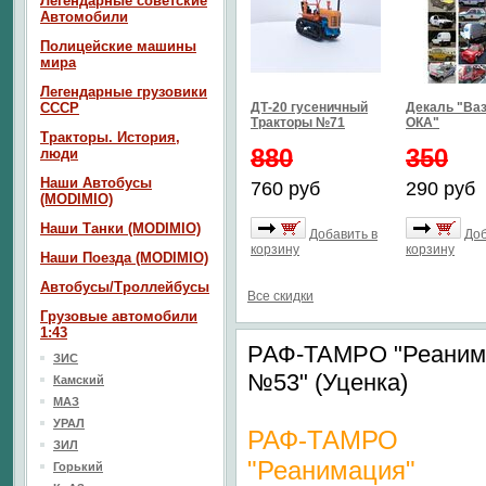
Легендарные советские
Автомобили
Полицейские машины
мира
Легендарные грузовики
СССР
ДТ-20 гусеничный
Декаль "Ваз
Тракторы №71
ОКА"
Тракторы. История,
880
350
люди
Наши Автобусы
760 руб
290 руб
(MODIMIO)
Наши Танки (MODIMIO)
Добавить в
Доб
корзину
корзину
Наши Поезда (MODIMIO)
Автобусы/Троллейбусы
Все скидки
Грузовые автомобили
1:43
РАФ-ТАМРО "Реанима
ЗИС
№53" (Уценка)
Камский
МАЗ
УРАЛ
РАФ-ТАМРО
ЗИЛ
"Реанимация"
Горький