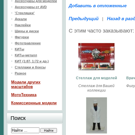
Аксессуары для моделей
Добавить в отложенные
Аксессуары от AVD
'Стекляшки'
Предыдущий
Назад в раз
|
Декали
Наклейки
С этим часто заказывают:
Шины и диски
Фигурки
Фототравление
КИТы
КИТы-металл
КИТ (1:87, 1:72 и др.)
Стеллажи и боксы
Разное
Стеллаж для моделей
Врач
Модели других
Стеллаж для Вашей
Фигу
масштабов
коллекции
МотоТехника
Комиссионные модели
Поиск