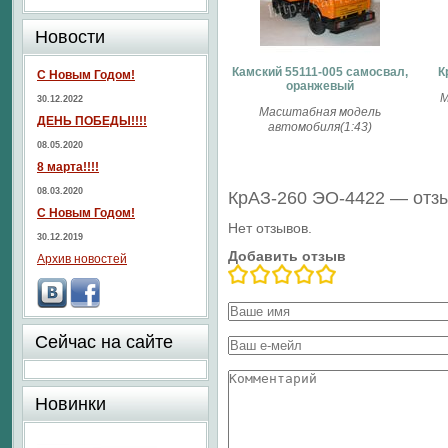
Новости
Камский 55111-005 самосвал,
К
С Новым Годом!
оранжевый
М
30.12.2022
Масштабная модель
ДЕНЬ ПОБЕДЫ!!!!
автомобиля(1:43)
08.05.2020
8 марта!!!!
08.03.2020
КрАЗ-260 ЭО-4422 — отз
С Новым Годом!
Нет отзывов.
30.12.2019
Добавить отзыв
Архив новостей
Сейчас на сайте
Новинки