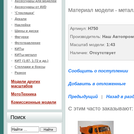
Аксессуары для моделей
Аксессуары от AVD
Материал модели - метал
'Стекляшки'
Декали
Наклейки
Артикул:
H750
Шины и диски
Производитель:
Наш Автопром
Фигурки
Фототравление
Масштаб модели:
1:43
КИТы
Наличие:
Отсутствует
КИТы-металл
КИТ (1:87, 1:72 и др.)
Стеллажи и боксы
Сообщить о поступлении
Разное
Модели других
Добавить в отложенные
масштабов
МотоТехника
Предыдущий
Назад в раз
|
Комиссионные модели
С этим часто заказывают:
Поиск