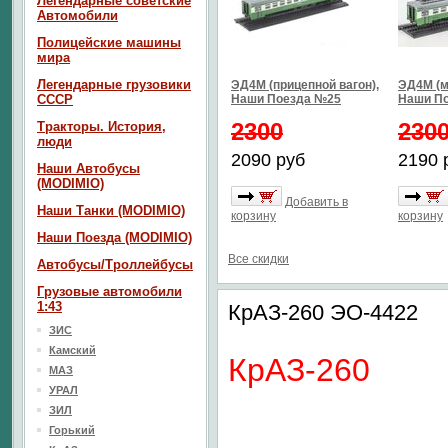
Легендарные советские
Автомобили
Полицейские машины
мира
Легендарные грузовики
ЭД4М (прицепной вагон),
ЭД4М (м
СССР
Наши Поезда №25
Наши П
2300
230
Тракторы. История,
люди
2090 руб
2190 
Наши Автобусы
(MODIMIO)
Добавить в
Наши Танки (MODIMIO)
корзину
корзину
Наши Поезда (MODIMIO)
Все скидки
Автобусы/Троллейбусы
Грузовые автомобили
1:43
КрАЗ-260 ЭО-4422
ЗИС
Камский
КрАЗ-260
МАЗ
УРАЛ
ЗИЛ
Горький