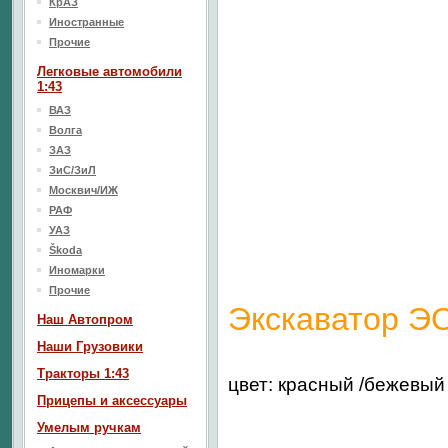
КрАЗ
Иностранные
Прочие
Легковые автомобили
1:43
ВАЗ
Волга
ЗАЗ
ЗиС/ЗиЛ
Москвич/ИЖ
РАФ
УАЗ
Škoda
Иномарки
Прочие
Экскаватор Э
Наш Aвтопром
Наши Грузовики
Тракторы 1:43
цвет:
красный
/бежевый
Прицепы и аксессуары
Умелым ручкам