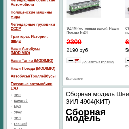
Легендарные советские
Автомобили
Полицейские машины
мира
Легендарные грузовики
СССР
ЭД4М (моторный вагон), Наши
СК
Поезда №24
п
Тракторы. История,
2300
6
люди
Наши Автобусы
2190 руб
5
(MODIMIO)
Наши Танки (MODIMIO)
Добавить в корзину
ко
Наши Поезда (MODIMIO)
Автобусы/Троллейбусы
Все скидки
Грузовые автомобили
1:43
Сборная модель Шне
ЗИС
ЗИЛ-4904(КИТ)
Камский
МАЗ
Сборная
УРАЛ
модель
ЗИЛ
Горький