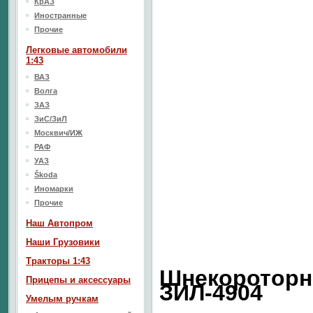
КрАЗ
Иностранные
Прочие
Легковые автомобили
1:43
ВАЗ
Волга
ЗАЗ
ЗиС/ЗиЛ
Москвич/ИЖ
РАФ
УАЗ
Škoda
Иномарки
Прочие
Наш Aвтопром
Наши Грузовики
Тракторы 1:43
Шнекороторн
Прицепы и аксессуары
ЗИЛ-4904
Умелым ручкам