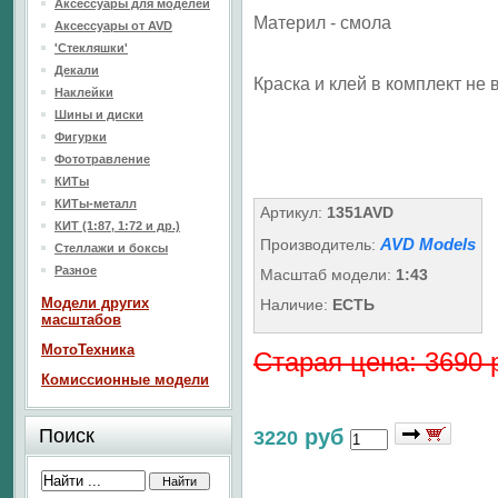
Аксессуары для моделей
Материл - смола
Аксессуары от AVD
'Стекляшки'
Декали
Краска и клей в комплект не 
Наклейки
Шины и диски
Фигурки
Фототравление
КИТы
КИТы-металл
Артикул:
1351AVD
КИТ (1:87, 1:72 и др.)
AVD Models
Производитель:
Стеллажи и боксы
Разное
Масштаб модели:
1:43
Модели других
Наличие:
ЕСТЬ
масштабов
МотоТехника
Старая цена: 3690 
Комиссионные модели
Поиск
руб
3220