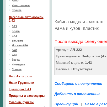
КрАЗ
Иностранные
Прочие
Легковые автомобили
1:43
Кабина модели - металл
ВАЗ
Рама и кузов
-пластик
Волга
ЗАЗ
ЗиС/ЗиЛ
После выхода следующего
Москвич/ИЖ
Артикул:
АЛ-222
РАФ
УАЗ
Производитель:
DeAgostini (А
Škoda
Масштаб модели:
1:43
Иномарки
Наличие:
Отсутствует
Прочие
Наш Aвтопром
Наши Грузовики
Сообщить о поступлении
Тракторы 1:43
Добавить в отложенные
Прицепы и аксессуары
Умелым ручкам
Предыдущий
Назад в раз
|