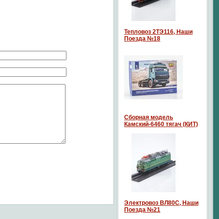
Тепловоз 2ТЭ116, Наши
Поезда №18
Сборная модель
Камский-6460 тягач (КИТ)
Электровоз ВЛ80С, Наши
Поезда №21