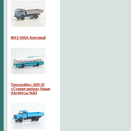
МАЗ-500А бортовой
Троллейбус ЗИУ-5Г
«Старая школа» Наши
Автобусы №83