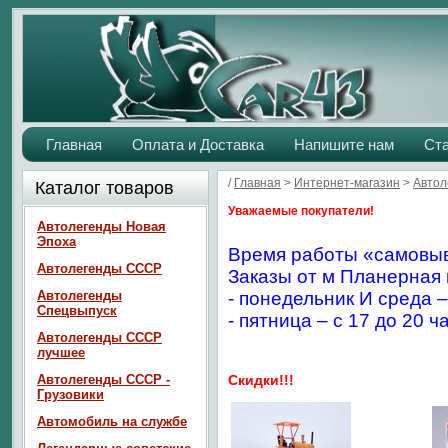
Главная
Оплата и Доставка
Напишите нам
Ст
/
Главная
>
Интернет-магазин
>
Авто
Каталог товаров
Уважаемые покупатели!
Автолегенды Новая
Эпоха
Время работы «самовыв
Автолегенды СССР
Заказы от м Планерная 
Автолегенды
- понедельник И среда –
Спецвыпуск
- пятница – с 17 до 20 ч
Автолегенды СССР
лучшее
Автолегенды СССР -
Скидки!!!
Грузовики
Автомобиль на службе