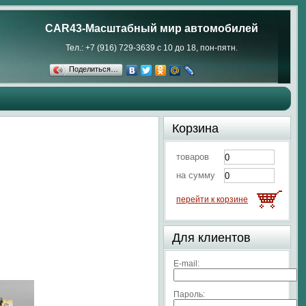
CAR43-Масштабный мир автомобилей
Тел.: +7 (916) 729-3639 с 10 до 18, пон-пятн.
Поделиться…
Корзина
товаров
на сумму
перейти к корзине
Для клиентов
E-mail:
Пароль: