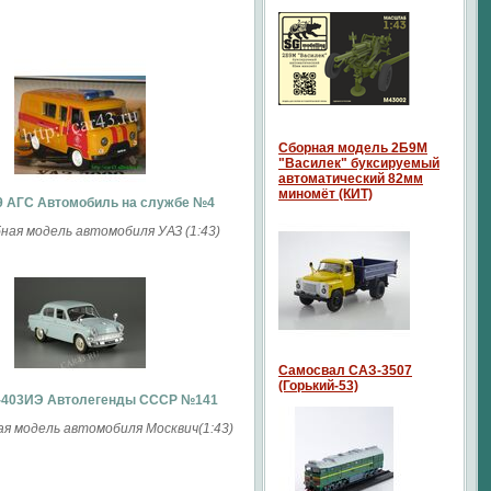
Сборная модель 2Б9М
"Василек" буксируемый
автоматический 82мм
миномёт (КИТ)
9 АГС Автомобиль на службе №4
ая модель автомобиля УАЗ (1:43)
Самосвал САЗ-3507
(Горький-53)
-403ИЭ Автолегенды СССР №141
 модель автомобиля Москвич(1:43)