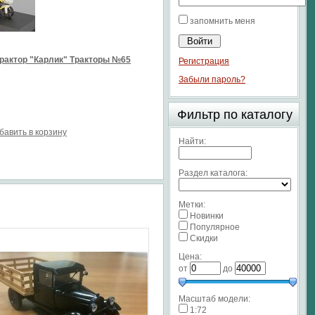
запомнить меня
рактор "Карлик" Тракторы №65
Регистрация
Забыли пароль?
Фильтр по каталогу
бавить в корзину
Найти:
Раздел каталога:
Метки:
Новинки
Популярное
Скидки
Цена:
от
до
Масштаб модели:
1:72