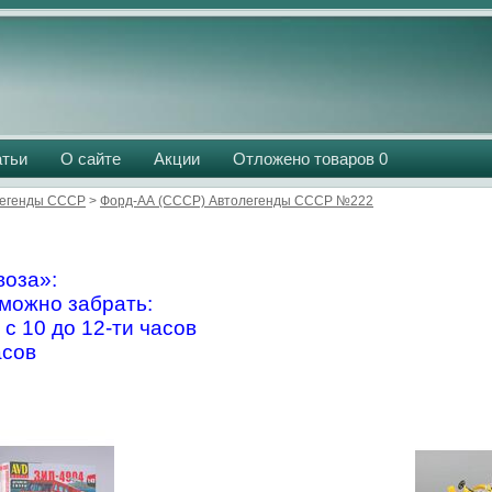
атьи
О сайте
Акции
Отложено товаров
0
легенды СССР
>
Форд-АА (СССР) Автолегенды СССР №222
оза»:
можно забрать:
 с 10 до 12-ти часов
асов