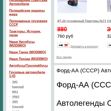
Легендарные советские
Автомобили
Полицейские машины
мира
Легендарные грузовики
ДТ-20 гусеничный Тракторы №71
Сб
СССР
880
3
Тракторы. История,
люди
760 руб
3
Наши Автобусы
(MODIMIO)
Добавить в корзину
Наши Танки (MODIMIO)
Все скидки
Наши Поезда (MODIMIO)
Автобусы/Троллейбусы
Форд-АА (СССР) Ав
Грузовые автомобили
1:43
ЗИС
Форд-АА (ССС
Камский
МАЗ
УРАЛ
Автолегенды
ЗИЛ
Горький