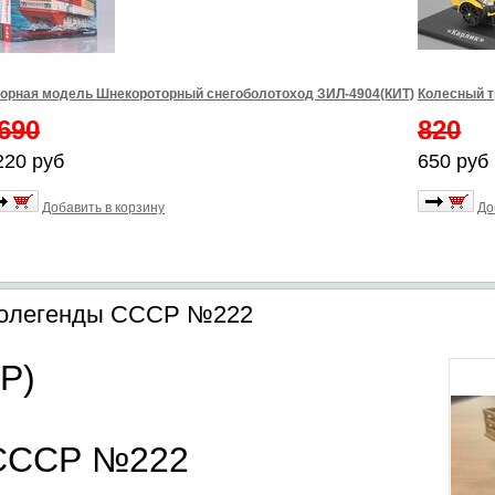
орная модель Шнекороторный снегоболотоход ЗИЛ-4904(КИТ)
Колесный т
690
820
220 руб
650 руб
Добавить в корзину
До
толегенды СССР №222
Р)
 СССР №222