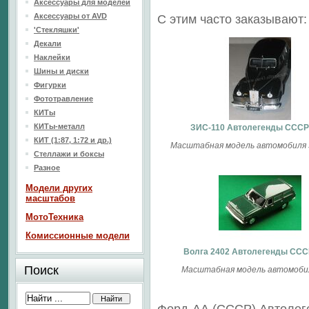
Аксессуары для моделей
Аксессуары от AVD
С этим часто заказывают:
'Стекляшки'
Декали
Наклейки
Шины и диски
Фигурки
Фототравление
КИТы
КИТы-металл
ЗИС-110 Автолегенды ССС
КИТ (1:87, 1:72 и др.)
Масштабная модель автомобиля З
Стеллажи и боксы
Разное
Модели других
масштабов
МотоТехника
Комиссионные модели
Волга 2402 Автолегенды ССС
Поиск
Масштабная модель автомобил