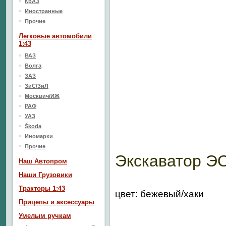
КрАЗ
Иностранные
Прочие
Легковые автомобили
1:43
ВАЗ
Волга
ЗАЗ
ЗиС/ЗиЛ
Москвич/ИЖ
РАФ
УАЗ
Škoda
Иномарки
Прочие
Экскаватор Э
Наш Aвтопром
Наши Грузовики
Тракторы 1:43
цвет: бежевый/хаки
Прицепы и аксессуары
Умелым ручкам