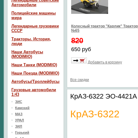
Легендарные советские
Автомобили
Полицейские машины
мира
Легендарные грузовики
Колесный трактор "Карлик" Тракто
СССР
№65
820
Тракторы. История,
люди
650 руб
Наши Автобусы
(MODIMIO)
Добавить в корзину
Наши Танки (MODIMIO)
Наши Поезда (MODIMIO)
Все скидки
Автобусы/Троллейбусы
Грузовые автомобили
1:43
КрАЗ-6322 ЭО-4421А
ЗИС
Камский
КрАЗ-6322
МАЗ
УРАЛ
ЗИЛ
Горький