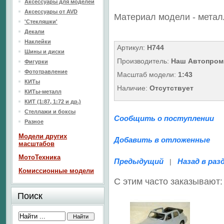
Аксессуары для моделей
Аксессуары от AVD
Материал модели - метал
'Стекляшки'
Декали
Наклейки
Артикул:
H744
Шины и диски
Производитель:
Наш Автопром
Фигурки
Фототравление
Масштаб модели:
1:43
КИТы
Наличие:
Отсутствует
КИТы-металл
КИТ (1:87, 1:72 и др.)
Стеллажи и боксы
Сообщить о поступлении
Разное
Модели других
Добавить в отложенные
масштабов
МотоТехника
Предыдущий
Назад в раз
|
Комиссионные модели
С этим часто заказывают:
Поиск