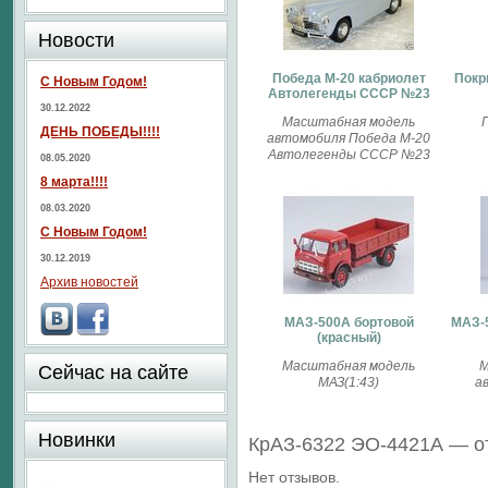
Новости
Победа М-20 кабриолет
Покр
С Новым Годом!
Автолегенды СССР №23
30.12.2022
Масштабная модель
ДЕНЬ ПОБЕДЫ!!!!
автомобиля Победа М-20
Автолегенды СССР №23
08.05.2020
8 марта!!!!
08.03.2020
С Новым Годом!
30.12.2019
Архив новостей
МАЗ-500А бортовой
МАЗ-5
(красный)
Масштабная модель
М
Сейчас на сайте
МАЗ(1:43)
а
Новинки
КрАЗ-6322 ЭО-4421А — о
Нет отзывов.