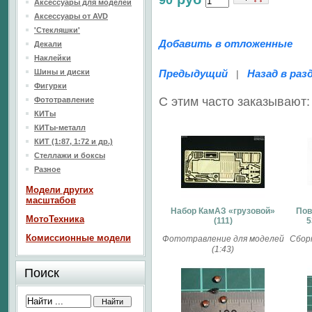
90
Аксессуары для моделей
Аксессуары от AVD
'Стекляшки'
Добавить в отложенные
Декали
Наклейки
Шины и диски
Предыдущий
Назад в раз
|
Фигурки
С этим часто заказывают:
Фототравление
КИТы
КИТы-металл
КИТ (1:87, 1:72 и др.)
Стеллажи и боксы
Разное
Модели других
масштабов
Набор КамАЗ «грузовой»
Пов
МотоТехника
(111)
5
Комиссионные модели
Фототравление для моделей
Сбор
(1:43)
Поиск