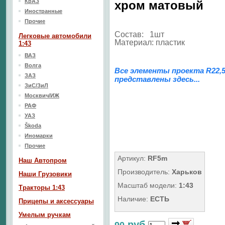
КрАЗ
хром матовый
Иностранные
Прочие
Состав: 1шт
Легковые автомобили
Материал: пластик
1:43
ВАЗ
Волга
Все элементы проекта R22,
ЗАЗ
представлены здесь...
ЗиС/ЗиЛ
Москвич/ИЖ
РАФ
УАЗ
Škoda
Иномарки
Прочие
Артикул:
RF5m
Наш Aвтопром
Производитель:
Харьков
Наши Грузовики
Масштаб модели:
1:43
Тракторы 1:43
Наличие:
ЕСТЬ
Прицепы и аксессуары
Умелым ручкам
руб