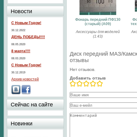
Новости
Фонарь передний ПФ130
Фо
С Новым Годом!
(старый) (А09)
тех
30.12.2022
Аксессуары для моделей
Ак
(1:43)
ДЕНЬ ПОБЕДЫ!!!!
08.05.2020
8 марта!!!!
Диск передний МАЗ/Камски
08.03.2020
отзывы
С Новым Годом!
Нет отзывов.
30.12.2019
Добавить отзыв
Архив новостей
Сейчас на сайте
Новинки