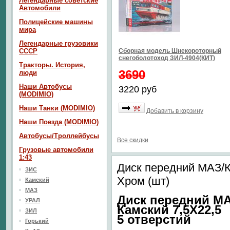
Легендарные советские
Автомобили
Полицейские машины
мира
Легендарные грузовики
СССР
Сборная модель Шнекороторный
снегоболотоход ЗИЛ-4904(КИТ)
Тракторы. История,
3690
люди
Наши Автобусы
3220 руб
(MODIMIO)
Наши Танки (MODIMIO)
Добавить в корзину
Наши Поезда (MODIMIO)
Автобусы/Троллейбусы
Все скидки
Грузовые автомобили
1:43
Диск передний МАЗ/Ка
ЗИС
Хром (шт)
Камский
МАЗ
Диск передний МА
УРАЛ
Камский 7,5Х22,5
ЗИЛ
5 отверстий
Горький