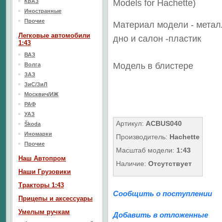
КрАЗ
Models for Hachette)
Иностранные
Прочие
Материал модели - метал
Легковые автомобили
дно
и салон -пластик
1:43
ВАЗ
Модель в блистере
Волга
ЗАЗ
ЗиС/ЗиЛ
Москвич/ИЖ
РАФ
УАЗ
Артикул:
ACBUS040
Škoda
Иномарки
Производитель:
Hachette
Прочие
Масштаб модели:
1:43
Наш Aвтопром
Наличие:
Отсутствует
Наши Грузовики
Тракторы 1:43
Сообщить о поступлении
Прицепы и аксессуары
Умелым ручкам
Добавить в отложенные