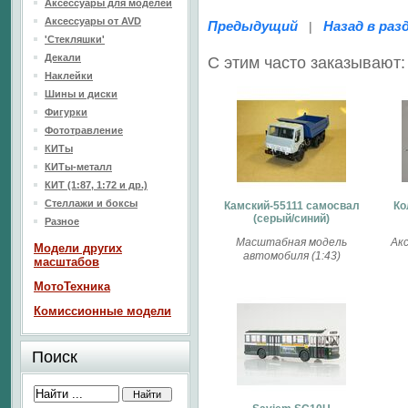
Аксессуары для моделей
Аксессуары от AVD
Предыдущий
Назад в раз
|
'Стекляшки'
Декали
С этим часто заказывают:
Наклейки
Шины и диски
Фигурки
Фототравление
КИТы
КИТы-металл
КИТ (1:87, 1:72 и др.)
Стеллажи и боксы
Камский-55111 самосвал
Ко
(серый/синий)
Разное
Масштабная модель
Ак
Модели других
автомобиля (1:43)
масштабов
МотоТехника
Комиссионные модели
Поиск