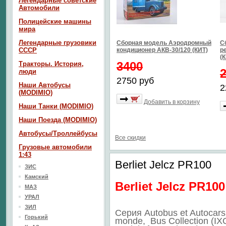
Легендарные советские
Автомобили
Полицейские машины
мира
Легендарные грузовики
Сборная модель Аэродромный
С
СССР
кондиционер АКВ-30/120 (КИТ)
р
(
3400
Тракторы. История,
люди
2750 руб
Наши Автобусы
2
(MODIMIO)
Добавить в корзину
Наши Танки (MODIMIO)
Наши Поезда (MODIMIO)
Автобусы/Троллейбусы
Все скидки
Грузовые автомобили
1:43
Berliet Jelcz PR100
ЗИС
Камский
Berliet Jelcz PR100
МАЗ
УРАЛ
ЗИЛ
Серия Autobus et Autocars
Горький
monde, Bus Collection (IX