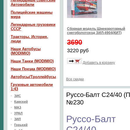
Легендарные советские
Автомобили
Полицейские машины
мира
Легендарные грузовики
СССР
Сборная модель Шнекороторный
снегоболотоход ЗИЛ-4904(КИТ)
Тракторы. История,
3690
люди
Наши Автобусы
3220 руб
(MODIMIO)
Наши Танки (MODIMIO)
Добавить в корзину
Наши Поезда (MODIMIO)
Автобусы/Троллейбусы
Все скидки
Грузовые автомобили
1:43
Руссо-Балт С24/40 
ЗИС
№230
Камский
МАЗ
УРАЛ
Руссо-Балт
ЗИЛ
Горький
С24/40