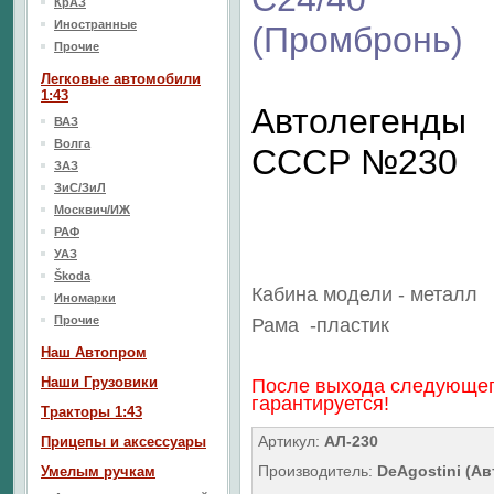
КрАЗ
Иностранные
(Промбронь)
Прочие
Легковые автомобили
1:43
Автолегенды
ВАЗ
Волга
СССР №230
ЗАЗ
ЗиС/ЗиЛ
Москвич/ИЖ
РАФ
УАЗ
Škoda
Кабина модели - металл
Иномарки
Прочие
Рама
-пластик
Наш Aвтопром
Наши Грузовики
После выхода следующег
гарантируется!
Тракторы 1:43
Артикул:
АЛ-230
Прицепы и аксессуары
Производитель:
DeAgostini (А
Умелым ручкам