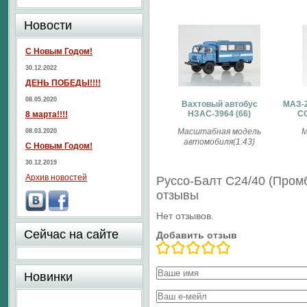
Новости
С Новым Годом!
30.12.2022
ДЕНЬ ПОБЕДЫ!!!!
08.05.2020
Вахтовый автобус
МАЗ-2
НЗАС-3964 (66)
СС
8 марта!!!!
Масштабная модель
М
08.03.2020
автомобиля(1:43)
С Новым Годом!
30.12.2019
Архив новостей
Руссо-Балт С24/40 (Про
отзывы
Нет отзывов.
Сейчас на сайте
Добавить отзыв
Новинки