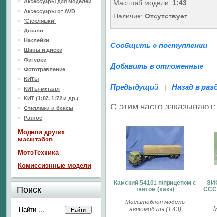
Аксессуары для моделей
Масштаб модели:
1:43
Аксессуары от AVD
Наличие:
Отсутствует
'Стекляшки'
Декали
Наклейки
Сообщить о поступлении
Шины и диски
Фигурки
Добавить в отложенные
Фототравление
КИТы
Предыдущий
Назад в раз
|
КИТы-металл
КИТ (1:87, 1:72 и др.)
С этим часто заказывают:
Стеллажи и боксы
Разное
Модели других
масштабов
МотоТехника
Комиссионные модели
Камский-54101 п/прицепом с
ЗИ
Поиск
тентом (хаки)
СССР
Масштабная модель
М
автомобиля (1:43)