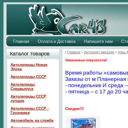
Главная
Оплата и Доставка
Напишите нам
Ст
/
Главная
>
Интернет-магазин
>
Наш 
Каталог товаров
Уважаемые покупатели!
Автолегенды Новая
Эпоха
Время работы «самовыв
Автолегенды СССР
Заказы от м Планерная 
Автолегенды
- понедельник И среда –
Спецвыпуск
- пятница – с 17 до 20 ч
Автолегенды СССР
лучшее
Автолегенды СССР -
Скидки!!!
Грузовики
Автомобиль на службе