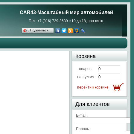
CAR43-Масштабный мир автомобилей
Тел.: +7 (916) 729-3639 с 10 до 18, пон-пятн.
Поделиться…
Корзина
товаров
на сумму
перейти к корзине
Для клиентов
E-mail:
Пароль: