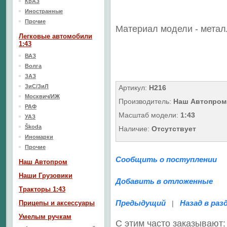
КрАЗ
Иностранные
Прочие
Материал модели - метал
Легковые автомобили
1:43
ВАЗ
Волга
ЗАЗ
ЗиС/ЗиЛ
Артикул:
Н216
Москвич/ИЖ
Производитель:
Наш Автопром
РАФ
Масштаб модели:
1:43
УАЗ
Škoda
Наличие:
Отсутствует
Иномарки
Прочие
Сообщить о поступлении
Наш Aвтопром
Наши Грузовики
Добавить в отложенные
Тракторы 1:43
Предыдущий
Назад в раз
Прицепы и аксессуары
|
Умелым ручкам
С этим часто заказывают: