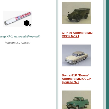
БТР-40 Автолегенды
СССР №121
кер ХF-1 матовый (Черный)
Маркеры и краски
Волга-21P "Волга"
Автолегенды СССР
лучшее № 9