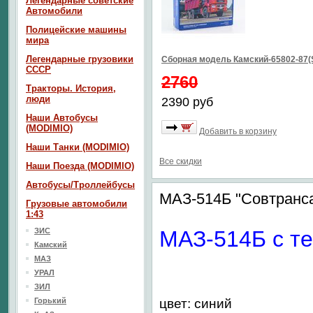
Легендарные советские
Автомобили
Полицейские машины
мира
Легендарные грузовики
Сборная модель Камский-65802-87(
СССР
2760
Тракторы. История,
люди
2390 руб
Наши Автобусы
(MODIMIO)
Добавить в корзину
Наши Танки (MODIMIO)
Все скидки
Наши Поезда (MODIMIO)
Автобусы/Троллейбусы
МАЗ-514Б "Совтранс
Грузовые автомобили
1:43
ЗИС
МАЗ-514Б с те
Камский
МАЗ
УРАЛ
ЗИЛ
Горький
цвет: синий