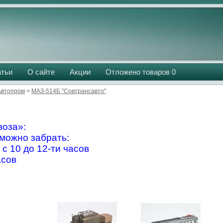
атьи
О сайте
Акции
Отложено товаров
0
Aвтопром
>
МАЗ-514Б "Совтрансавто"
оза»:
можно забрать:
 с 10 до 12-ти часов
асов