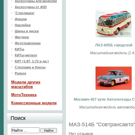
Аксессуары для моделей
Аксессуары от AVD
'Стекляшки'
Декали
Наклейки
Шины и диски
Фигурки
Фототравление
ЛАЗ-695Б городской
КИТы
Масштабная модель (1:4
КИТы-металл
КИТ (1:87, 1:72 и др.)
Стеллажи и боксы
Разное
Модели других
масштабов
МотоТехника
Москвич-407 купе Автолегенды 
Комиссионные модели
Масштабная модель автомобил
Поиск
МАЗ-514Б "Совтрансавто
Нет отзывов.