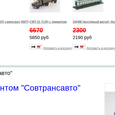
S5) самосвал (КИТ)
СКП-11 (130) с прицепом
ЭД4М (моторный вагон), Н
6670
2300
5850 руб
2190 руб
Добавить в корзину
Добавить в корзину
авто"
нтом "Совтрансавто"