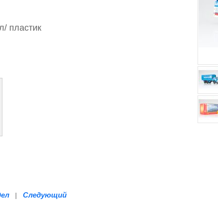
л/
пластик
дел
Следующий
|