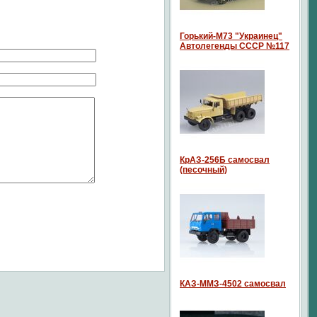
Горький-М73 "Украинец"
Автолегенды СССР №117
КрАЗ-256Б самосвал
(песочный)
КАЗ-ММЗ-4502 самосвал