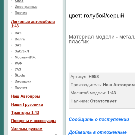
КрАЗ
Иностранные
Прочие
цвет: голубой/серый
Легковые автомобили
1:43
ВАЗ
Материал модели - метал
Волга
пластик
ЗАЗ
ЗиС/ЗиЛ
Москвич/ИЖ
РАФ
УАЗ
Škoda
Артикул:
Н958
Иномарки
Производитель:
Наш Автопром
Прочие
Масштаб модели:
1:43
Наш Aвтопром
Наличие:
Отсутствует
Наши Грузовики
Тракторы 1:43
Сообщить о поступлении
Прицепы и аксессуары
Умелым ручкам
Добавить в отложенные