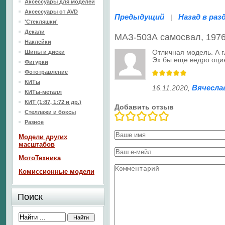
Аксессуары для моделей
Аксессуары от AVD
Предыдущий
Назад в раз
|
'Стекляшки'
Декали
МАЗ-503А самосвал, 1976
Наклейки
Отличная модель. А г
Шины и диски
Эх бы еще ведро оци
Фигурки
Фототравление
КИТы
Вячесла
16.11.2020
,
КИТы-металл
КИТ (1:87, 1:72 и др.)
Добавить отзыв
Стеллажи и боксы
Разное
Модели других
масштабов
МотоТехника
Комиссионные модели
Поиск