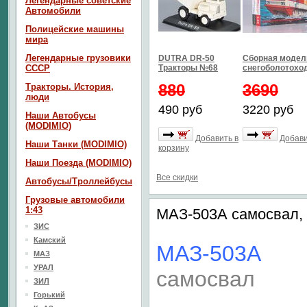
Легендарные советские
Автомобили
Полицейские машины
мира
Легендарные грузовики
DUTRA DR-50
Сборная модел
СССР
Тракторы №68
снегоболотоход
880
3690
Тракторы. История,
люди
490 руб
3220 руб
Наши Автобусы
(MODIMIO)
Добавить в
Добави
Наши Танки (MODIMIO)
корзину
Наши Поезда (MODIMIO)
Все скидки
Автобусы/Троллейбусы
Грузовые автомобили
1:43
МАЗ-503А самосвал, 
ЗИС
Камский
МАЗ-503А
МАЗ
УРАЛ
самосвал
ЗИЛ
Горький