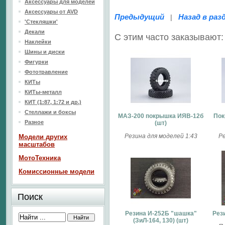
Аксессуары для моделей
Аксессуары от AVD
Предыдущий
Назад в раз
|
'Стекляшки'
Декали
С этим часто заказывают:
Наклейки
Шины и диски
Фигурки
Фототравление
КИТы
КИТы-металл
КИТ (1:87, 1:72 и др.)
Стеллажи и боксы
МАЗ-200 покрышка ИЯВ-12б
Пок
Разное
(шт)
Резина для моделей 1:43
Ре
Модели других
масштабов
МотоТехника
Комиссионные модели
Поиск
Резина И-252Б "шашка"
Рез
(ЗиЛ-164, 130) (шт)