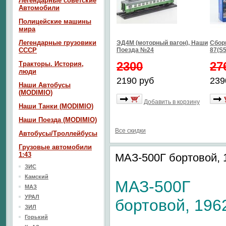
Легендарные советские
Автомобили
Полицейские машины
мира
Легендарные грузовики
ЭД4М (моторный вагон), Наши
Сбор
СССР
Поезда №24
87(S5
2300
27
Тракторы. История,
люди
2190 руб
239
Наши Автобусы
(MODIMIO)
Добавить в корзину
Наши Танки (MODIMIO)
Наши Поезда (MODIMIO)
Все скидки
Автобусы/Троллейбусы
Грузовые автомобили
1:43
МАЗ-500Г бортовой, 1
ЗИС
Камский
МАЗ-500Г
МАЗ
УРАЛ
бортовой, 1962
ЗИЛ
Горький