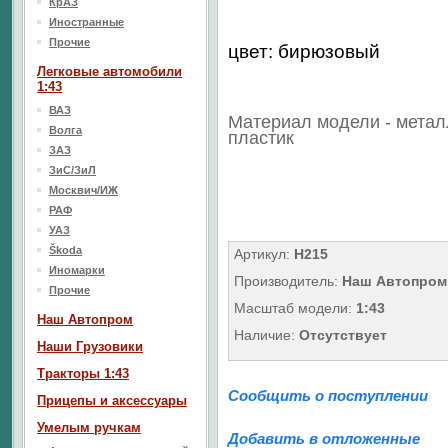
КрАЗ
Иностранные
Прочие
цвет: бирюзовый
Легковые автомобили
1:43
ВАЗ
Материал модели - метал
Волга
пластик
ЗАЗ
ЗиС/ЗиЛ
Москвич/ИЖ
РАФ
УАЗ
Škoda
Артикул:
Н215
Иномарки
Производитель:
Наш Автопром
Прочие
Масштаб модели:
1:43
Наш Aвтопром
Наличие:
Отсутствует
Наши Грузовики
Тракторы 1:43
Сообщить о поступлении
Прицепы и аксессуары
Умелым ручкам
Добавить в отложенные