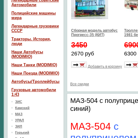
Легендарные советские
Автомобили
Полицейские машины
мира
Легендарные грузовики
СССР
Сборная модель автобус
Тролле
Прогресс-35 (КИТ)
1981 б
Тракторы. История,
3450
690
люди
Наши Автобусы
2670 руб
6300
(MODIMIO)
Наши Танки (MODIMIO)
Добавить в корзину
Наши Поезда (MODIMIO)
Автобусы/Троллейбусы
Все скидки
Грузовые автомобили
1:43
МАЗ-504 с полуприцеп
ЗИС
синий)
Камский
МАЗ
УРАЛ
МАЗ-504
с
ЗИЛ
Горький
полуприцепом