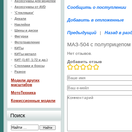
Аксессуары для моделей
Сообщить о поступлении
Аксессуары от AVD
'Стекляшки'
Декали
Добавить в отложенные
Наклейки
Шины и диски
Предыдущий
Назад в раз
|
Фигурки
Фототравление
МАЗ-504 с полуприцепом 
КИТы
Нет отзывов.
КИТы-металл
КИТ (1:87, 1:72 и др.)
Добавить отзыв
Стеллажи и боксы
Разное
Модели других
масштабов
МотоТехника
Комиссионные модели
Поиск