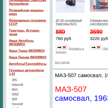
Легендарные советские
Автомобили
Полицейские машины
мира
Легендарные грузовики
ДТ-20 гусеничный
Сборная мо
СССР
Тракторы №71
снегоболото
880
3690
Тракторы. История,
люди
760 руб
3220 руб
Наши Автобусы
(MODIMIO)
Добавить в
Доб
Наши Танки (MODIMIO)
корзину
Наши Поезда (MODIMIO)
Все скидки
Автобусы/Троллейбусы
Грузовые автомобили
1:43
МАЗ-507 самосвал, 19
ЗИС
Камский
МАЗ-507
МАЗ
УРАЛ
самосвал, 1963
ЗИЛ
Горький