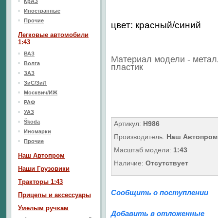
КрАЗ
Иностранные
Прочие
цвет: красный/синий
Легковые автомобили
1:43
ВАЗ
Материал модели - метал
Волга
пластик
ЗАЗ
ЗиС/ЗиЛ
Москвич/ИЖ
РАФ
УАЗ
Škoda
Артикул:
Н986
Иномарки
Производитель:
Наш Автопром
Прочие
Масштаб модели:
1:43
Наш Aвтопром
Наличие:
Отсутствует
Наши Грузовики
Тракторы 1:43
Сообщить о поступлении
Прицепы и аксессуары
Умелым ручкам
Добавить в отложенные