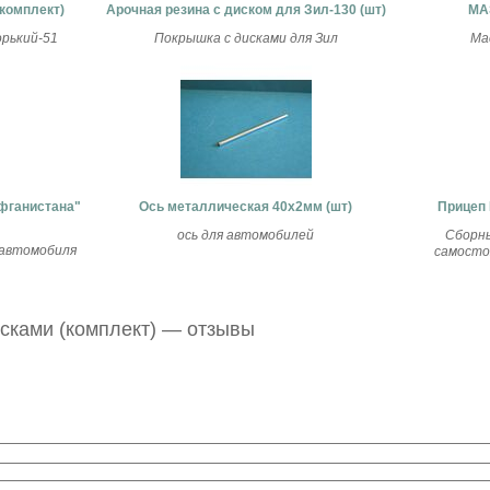
(комплект)
Арочная резина с диском для Зил-130 (шт)
МА
орький-51
Покрышка с дисками для Зил
Ма
Афганистана"
Ось металлическая 40х2мм (шт)
Прицеп 
ось для автомобилей
Сборны
 автомобиля
самосто
исками (комплект) — отзывы