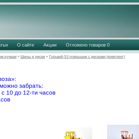
атьи
О сайте
Акции
Отложено товаров
0
м ручкам
>
Шины и диски
>
Горький-53 покрышки с дисками (комплект)
оза»:
можно забрать:
 с 10 до 12-ти часов
асов