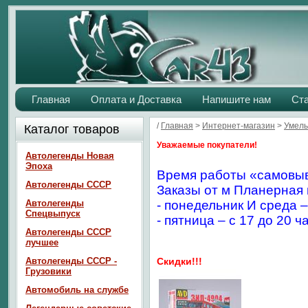
Главная
Оплата и Доставка
Напишите нам
Ст
/
Главная
>
Интернет-магазин
>
Умелы
Каталог товаров
Уважаемые покупатели!
Автолегенды Новая
Эпоха
Время работы «самовыв
Автолегенды СССР
Заказы от м Планерная 
Автолегенды
- понедельник И среда –
Спецвыпуск
- пятница – с 17 до 20 ч
Автолегенды СССР
лучшее
Автолегенды СССР -
Скидки!!!
Грузовики
Автомобиль на службе