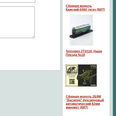
Сборная модель
Камский-6460 тягач (КИТ)
Тепловоз 2ТЭ116, Наши
Поезда №18
Сборная модель 2Б9М
"Василек" буксируемый
автоматический 82мм
миномёт (КИТ)