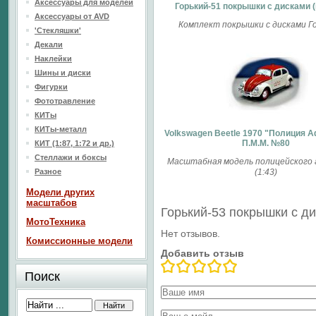
Аксессуары для моделей
Горький-51 покрышки с дисками 
Аксессуары от AVD
Комплект покрышки с дисками Г
'Стекляшки'
Декали
Наклейки
Шины и диски
Фигурки
Фототравление
КИТы
КИТы-металл
Volkswagen Beetle 1970 "Полиция 
П.М.М. №80
КИТ (1:87, 1:72 и др.)
Стеллажи и боксы
Масштабная модель полицейского
Разное
(1:43)
Модели других
масштабов
Горький-53 покрышки с д
МотоТехника
Нет отзывов.
Комиссионные модели
Добавить отзыв
Поиск