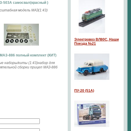
З-503А самосвал(красный )
сштабная модель МАЗ(1:43)
Электровоз ВЛ80С, Наши
Поезда №21
МАЗ-886 полный комплект (КИТ)
е наборы/киты (1:43)набор для
ятельной сборки прицеп МАЗ-886
ПУ-20 (51А)