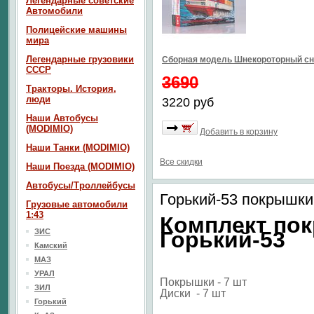
Легендарные советские
Автомобили
Полицейские машины
мира
Легендарные грузовики
Сборная модель Шнекороторный сн
СССР
3690
Тракторы. История,
люди
3220 руб
Наши Автобусы
(MODIMIO)
Добавить в корзину
Наши Танки (MODIMIO)
Все скидки
Наши Поезда (MODIMIO)
Автобусы/Троллейбусы
Горький-53 покрышки
Грузовые автомобили
1:43
Комплект по
ЗИС
Горький-
53
Камский
МАЗ
УРАЛ
Покрышки - 7 шт
ЗИЛ
Диски - 7 шт
Горький