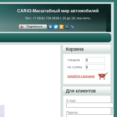
CAR43-Масштабный мир автомобилей
Тел.: +7 (916) 729-3639 с 10 до 18, пон-пятн.
Поделиться…
Корзина
товаров
на сумму
перейти к корзине
Для клиентов
E-mail:
Пароль: