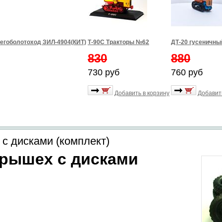
егоболотоход ЗИЛ-4904(КИТ)
Т-90С Тракторы №62
ДТ-20 гусеничны
830
880
730 руб
760 руб
Добавить в корзину
Добавит
 с дисками (комплект)
крышех с дисками