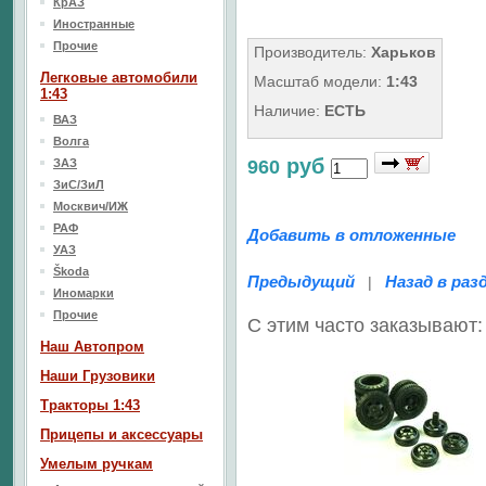
КрАЗ
Иностранные
Прочие
Производитель:
Харьков
Легковые автомобили
Масштаб модели:
1:43
1:43
Наличие:
ЕСТЬ
ВАЗ
Волга
руб
ЗАЗ
960
ЗиС/ЗиЛ
Москвич/ИЖ
РАФ
Добавить в отложенные
УАЗ
Škoda
Предыдущий
Назад в раз
|
Иномарки
Прочие
С этим часто заказывают:
Наш Aвтопром
Наши Грузовики
Тракторы 1:43
Прицепы и аксессуары
Умелым ручкам