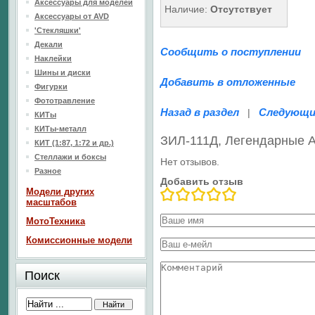
Аксессуары для моделей
Наличие:
Отсутствует
Аксессуары от AVD
'Стекляшки'
Декали
Сообщить о поступлении
Наклейки
Шины и диски
Добавить в отложенные
Фигурки
Фототравление
Назад в раздел
Следующи
|
КИТы
КИТы-металл
ЗИЛ-111Д, Легендарные 
КИТ (1:87, 1:72 и др.)
Стеллажи и боксы
Нет отзывов.
Разное
Добавить отзыв
Модели других
масштабов
МотоТехника
Комиссионные модели
Поиск