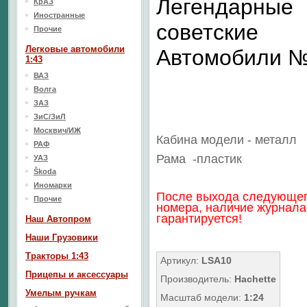
Легендарные
КрАЗ
Иностранные
советские
Прочие
Легковые автомобили
Автомобили 
1:43
ВАЗ
Волга
ЗАЗ
ЗиС/ЗиЛ
Москвич/ИЖ
Кабина модели - металл
РАФ
Рама
-пластик
УАЗ
Škoda
Иномарки
После выхода следующе
Прочие
номера, наличие журнала
гарантируется!
Наш Aвтопром
Наши Грузовики
Тракторы 1:43
Артикул:
LSA10
Прицепы и аксессуары
Производитель:
Hachette
Умелым ручкам
Масштаб модели:
1:24