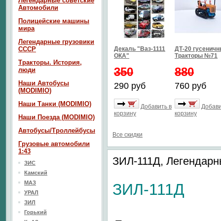
Легендарные советские
Автомобили
Полицейские машины
мира
Легендарные грузовики
СССР
Декаль "Ваз-1111
ДТ-20 гусенич
ОКА"
Тракторы №71
Тракторы. История,
350
880
люди
Наши Автобусы
290 руб
760 руб
(MODIMIO)
Наши Танки (MODIMIO)
Добавить в
Добави
корзину
корзину
Наши Поезда (MODIMIO)
Автобусы/Троллейбусы
Все скидки
Грузовые автомобили
1:43
ЗИЛ-111Д, Легендар
ЗИС
Камский
МАЗ
ЗИЛ-111Д
УРАЛ
ЗИЛ
Горький