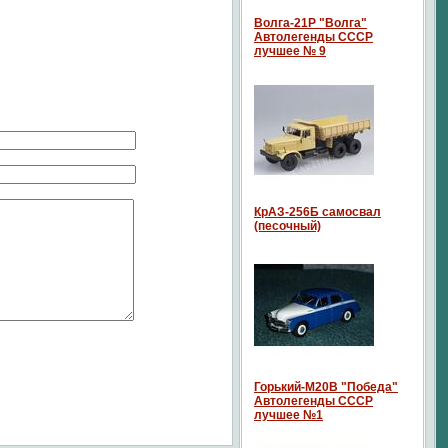
Волга-21P "Волга"
Автолегенды СССР
лучшее № 9
КрАЗ-256Б самосвал
(песочный)
Горький-М20В "Победа"
Автолегенды СССР
лучшее №1