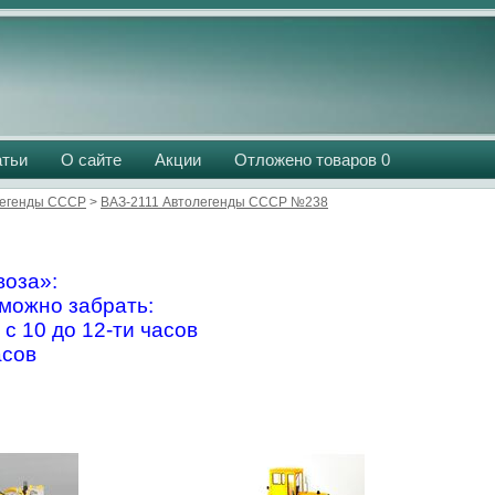
атьи
О сайте
Акции
Отложено товаров
0
легенды СССР
>
ВАЗ-2111 Автолегенды СССР №238
оза»:
можно забрать:
 с 10 до 12-ти часов
асов