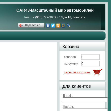
CAR43-Масштабный мир автомобилей
Тел.: +7 (916) 729-3639 с 10 до 18, пон-пятн.
Поделиться…
Корзина
товаров
на сумму
перейти к корзине
Для клиентов
E-mail:
Пароль: