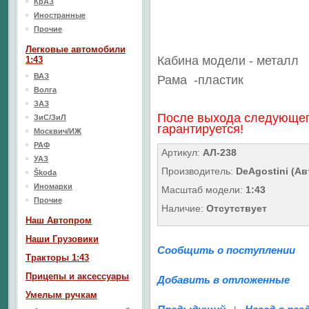
КрАЗ
Иностранные
Прочие
Легковые автомобили
Кабина модели - металл
1:43
ВАЗ
Рама
-пластик
Волга
ЗАЗ
После выхода следующег
ЗиС/ЗиЛ
гарантируется!
Москвич/ИЖ
РАФ
Артикул:
АЛ-238
УАЗ
Производитель:
DeAgostini (А
Škoda
Иномарки
Масштаб модели:
1:43
Прочие
Наличие:
Отсутствует
Наш Aвтопром
Наши Грузовики
Сообщить о поступлении
Тракторы 1:43
Прицепы и аксессуары
Добавить в отложенные
Умелым ручкам