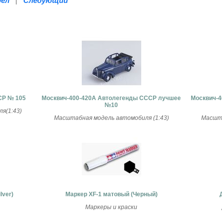
дел
Следующий
|
СР № 105
Москвич-400-420А Автолегенды СССР лучшее
Москвич-4
№10
я(1:43)
Масштабная модель автомобиля (1:43)
Масшта
lver)
Маркер ХF-1 матовый (Черный)
Маркеры и краски