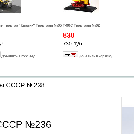
й трактор "Карлик" Тракторы №65
Т-90С Тракторы №62
830
уб
730 руб
Добавить в корзину
Добавить в корзину
нды СССР №238
 СССР №236