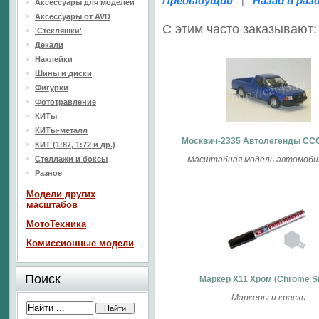
Предыдущий
Назад в раз
|
Аксессуары для моделей
Аксессуары от AVD
С этим часто заказывают:
'Стекляшки'
Декали
Наклейки
Шины и диски
Фигурки
Фототравление
КИТы
КИТы-металл
Москвич-2335 Автолегенды СС
КИТ (1:87, 1:72 и др.)
Стеллажи и боксы
Масштабная модель автомобил
Разное
Модели других
масштабов
МотоТехника
Комиссионные модели
Поиск
Маркер X11 Хром (Chrome Si
Маркеры и краски