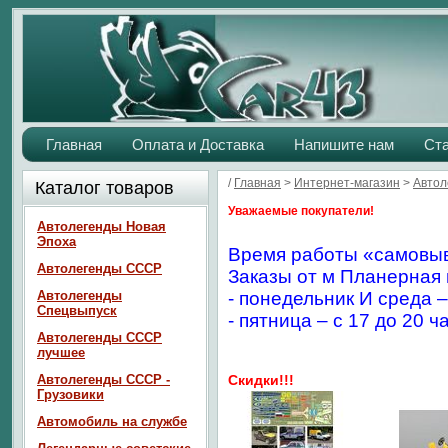
Главная
Оплата и Доставка
Напишите нам
Ст
/
Главная
>
Интернет-магазин
>
Авто
Каталог товаров
Уважаемые покупатели!
Автолегенды Новая
Эпоха
Время работы «самовыв
Автолегенды СССР
Заказы от м Планерная 
Автолегенды
- понедельник И среда –
Спецвыпуск
- пятница – с 17 до 20 ч
Автолегенды СССР
лучшее
Автолегенды СССР -
Скидки!!!
Грузовики
Автомобиль на службе