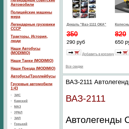
Легендарные советские
Автомобили
Полицейские машины
мира
Легендарные грузовики
Декаль "Ваз-1111 ОКА"
Колесны
СССР
350
820
Тракторы. История,
люди
290 руб
650 р
Наши Автобусы
(MODIMIO)
Добавить в корзину
Наши Танки (MODIMIO)
Все скидки
Наши Поезда (MODIMIO)
Автобусы/Троллейбусы
ВАЗ-2111 Автолеге
Грузовые автомобили
1:43
ЗИС
ВАЗ-2111
Камский
МАЗ
УРАЛ
Автолегенды
ЗИЛ
Горький