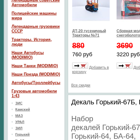
Легендарные советские
Автомобили
Полицейские машины
мира
Легендарные грузовики
СССР
ДТ-20 гусеничный
Сборная мо
Тракторы №71
снегоболото
Тракторы. История,
880
3690
люди
Наши Автобусы
760 руб
3220 руб
(MODIMIO)
Наши Танки (MODIMIO)
Добавить в
Доб
корзину
Наши Поезда (MODIMIO)
Автобусы/Троллейбусы
Все скидки
Грузовые автомобили
1:43
Декаль Горький-67Б, 
ЗИС
Камский
МАЗ
Набор
УРАЛ
декалей Горький-67
ЗИЛ
Горький-64, БА-64,
Горький