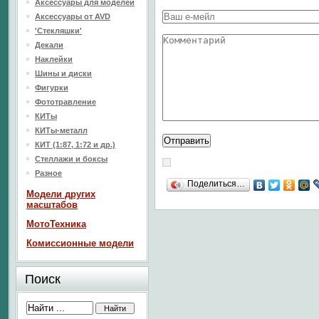
Аксессуары для моделей
Аксессуары от AVD
'Стекляшки'
Декали
Наклейки
Шины и диски
Фигурки
Фототравление
КИТы
КИТы-металл
КИТ (1:87, 1:72 и др.)
Стеллажи и боксы
Разное
Поделиться…
Модели других
масштабов
МотоТехника
Комиссионные модели
Поиск