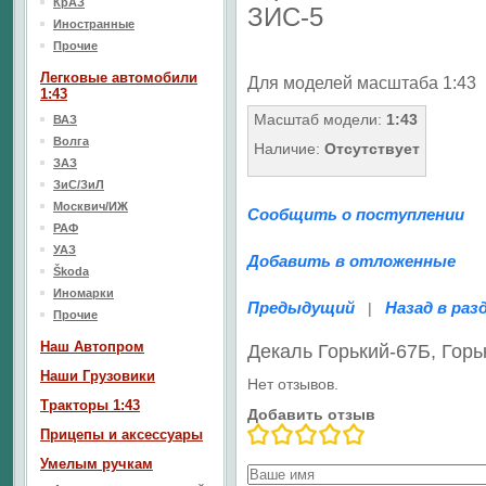
КрАЗ
ЗИС-5
Иностранные
Прочие
Легковые автомобили
Для моделей масштаба 1:43
1:43
Масштаб модели:
1:43
ВАЗ
Волга
Наличие:
Отсутствует
ЗАЗ
ЗиС/ЗиЛ
Москвич/ИЖ
Сообщить о поступлении
РАФ
УАЗ
Добавить в отложенные
Škoda
Иномарки
Предыдущий
Назад в раз
|
Прочие
Наш Aвтопром
Декаль Горький-67Б, Горь
Наши Грузовики
Нет отзывов.
Тракторы 1:43
Добавить отзыв
Прицепы и аксессуары
Умелым ручкам