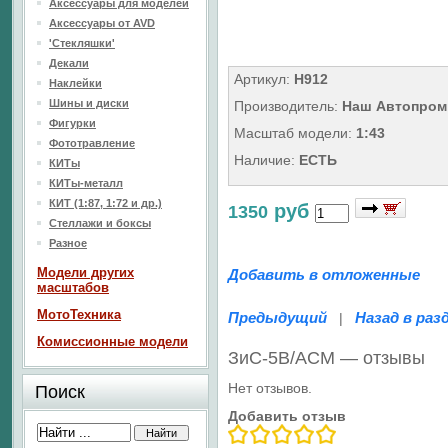
Аксессуары для моделей
Аксессуары от AVD
'Стекляшки'
Декали
Артикул:
Н912
Наклейки
Шины и диски
Производитель:
Наш Автопром
Фигурки
Масштаб модели:
1:43
Фототравление
Наличие:
ЕСТЬ
КИТы
КИТы-металл
КИТ (1:87, 1:72 и др.)
руб
1350
Стеллажи и боксы
Разное
Модели других
Добавить в отложенные
масштабов
МотоТехника
Предыдущий
Назад в раз
|
Комиссионные модели
ЗиС-5В/АСМ — отзывы
Нет отзывов.
Поиск
Добавить отзыв