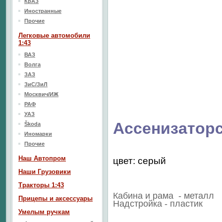
КрАЗ
Иностранные
Прочие
Легковые автомобили
1:43
ВАЗ
Волга
ЗАЗ
ЗиС/ЗиЛ
Москвич/ИЖ
РАФ
УАЗ
Ассенизатор
Škoda
Иномарки
Прочие
Наш Aвтопром
цвет: серый
Наши Грузовики
Тракторы 1:43
Кабина и рама - металл
Прицепы и аксессуары
Надстройка - пластик
Умелым ручкам