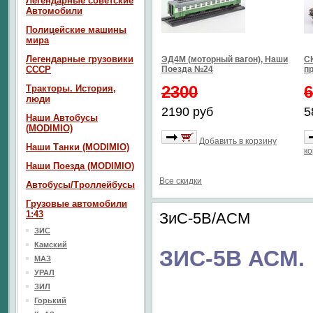
Легендарные советские
Автомобили
Полицейские машины
мира
Легендарные грузовики
ЭД4М (моторный вагон), Наши
СК
СССР
Поезда №24
п
2300
6
Тракторы. История,
люди
2190 руб
5
Наши Автобусы
(MODIMIO)
Добавить в корзину
Наши Танки (MODIMIO)
ко
Наши Поезда (MODIMIO)
Все скидки
Автобусы/Троллейбусы
Грузовые автомобили
1:43
ЗиС-5В/АСМ
ЗИС
Камский
ЗИС-5В АСМ.
МАЗ
УРАЛ
ЗИЛ
Горький