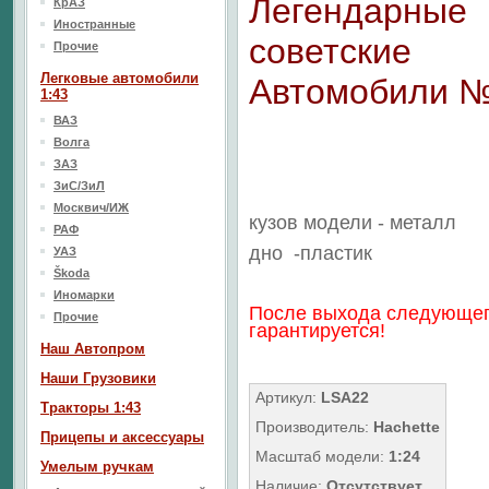
Легендарные
КрАЗ
Иностранные
советские
Прочие
Легковые автомобили
Автомобили 
1:43
ВАЗ
Волга
ЗАЗ
ЗиС/ЗиЛ
Москвич/ИЖ
кузов модели - металл
РАФ
дно
-пластик
УАЗ
Škoda
Иномарки
После выхода следующег
Прочие
гарантируется!
Наш Aвтопром
Наши Грузовики
Артикул:
LSA22
Тракторы 1:43
Производитель:
Hachette
Прицепы и аксессуары
Масштаб модели:
1:24
Умелым ручкам
Наличие:
Отсутствует