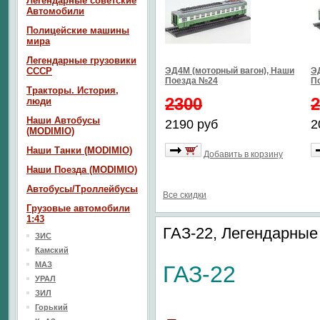
Легендарные советские
Автомобили
Полицейские машины
мира
Легендарные грузовики
СССР
ЭД4М (моторный вагон), Наши
Э
Поезда №24
П
Тракторы. История,
2300
2
люди
Наши Автобусы
2190 руб
2
(MODIMIO)
Наши Танки (MODIMIO)
Добавить в корзину
Наши Поезда (MODIMIO)
Автобусы/Троллейбусы
Все скидки
Грузовые автомобили
1:43
ГАЗ-22, Легендарны
ЗИС
Камский
МАЗ
ГАЗ-22
УРАЛ
ЗИЛ
Горький