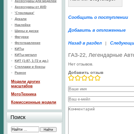
Аксессуары для моделей
Аксессуары от AVD
'Стекляшки'
Сообщить о поступлении
Декали
Наклейки
Добавить в отложенные
Шины и диски
Фигурки
Назад в раздел
Следующи
|
Фототравление
КИТы
ГАЗ-22, Легендарные Ав
КИТы-металл
КИТ (1:87, 1:72 и др.)
Нет отзывов.
Стеллажи и боксы
Добавить отзыв
Разное
Модели других
масштабов
МотоТехника
Комиссионные модели
Поиск