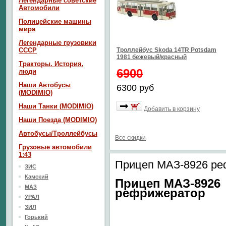
Легендарные советские
Автомобили
Полицейские машины
мира
Легендарные грузовики
СССР
Троллейбус Skoda 14TR Potsdam
1981 бежевый/красный
Тракторы. История,
6900
люди
Наши Автобусы
6300 руб
(MODIMIO)
Наши Танки (MODIMIO)
Добавить в корзину
Наши Поезда (MODIMIO)
Автобусы/Троллейбусы
Все скидки
Грузовые автомобили
1:43
Прицеп МАЗ-8926 ре
ЗИС
Камский
Прицеп МАЗ-8926
МАЗ
рефрижератор
УРАЛ
ЗИЛ
Горький