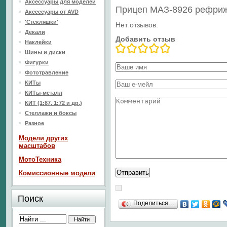
Аксессуары для моделей
Прицеп МАЗ-8926 рефриж
Аксессуары от AVD
'Стекляшки'
Нет отзывов.
Декали
Добавить отзыв
Наклейки
Шины и диски
Фигурки
Фототравление
КИТы
КИТы-металл
КИТ (1:87, 1:72 и др.)
Стеллажи и боксы
Разное
Модели других
масштабов
МотоТехника
Комиссионные модели
Поиск
Поделиться…