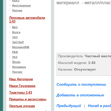
КрАЗ
материалл - металл/плас
Иностранные
Прочие
Легковые автомобили
1:43
ВАЗ
Волга
ЗАЗ
ЗиС/ЗиЛ
Москвич/ИЖ
РАФ
Производитель:
Частный маст
УАЗ
Škoda
Масштаб модели:
1:43
Иномарки
Наличие:
Отсутствует
Прочие
Наш Aвтопром
Сообщить о поступлении
Наши Грузовики
Тракторы 1:43
Добавить в отложенные
Прицепы и аксессуары
Предыдущий
Назад в раз
|
Умелым ручкам