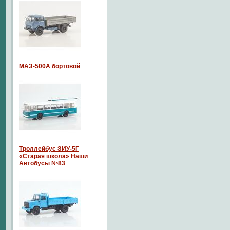
МАЗ-500А бортовой
Троллейбус ЗИУ-5Г
«Старая школа» Наши
Автобусы №83