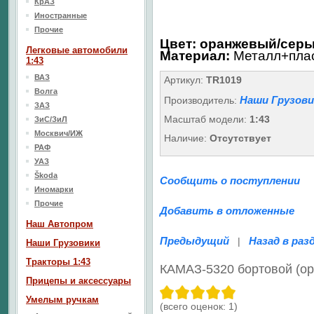
КрАЗ
Иностранные
Прочие
Цвет: оранжевый/сер
Легковые автомобили
Материал:
Металл+пла
1:43
ВАЗ
Артикул:
TR1019
Волга
Наши Грузови
Производитель:
ЗАЗ
Масштаб модели:
1:43
ЗиС/ЗиЛ
Москвич/ИЖ
Наличие:
Отсутствует
РАФ
УАЗ
Škoda
Сообщить о поступлении
Иномарки
Прочие
Добавить в отложенные
Наш Aвтопром
Предыдущий
Назад в раз
|
Наши Грузовики
Тракторы 1:43
КАМАЗ-5320 бортовой (о
Прицепы и аксессуары
Умелым ручкам
(всего оценок:
1
)