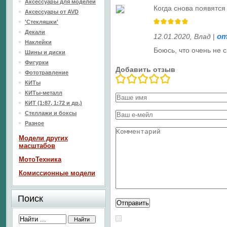
Аксессуары для моделей
Когда снова появятся
Аксессуары от AVD
'Стекляшки'
Декали
о
12.01.2020
,
Влад
|
Наклейки
Боюсь, что очень не 
Шины и диски
Фигурки
Добавить отзыв
Фототравление
КИТы
КИТы-металл
КИТ (1:87, 1:72 и др.)
Стеллажи и боксы
Разное
Модели других
масштабов
МотоТехника
Комиссионные модели
Поиск