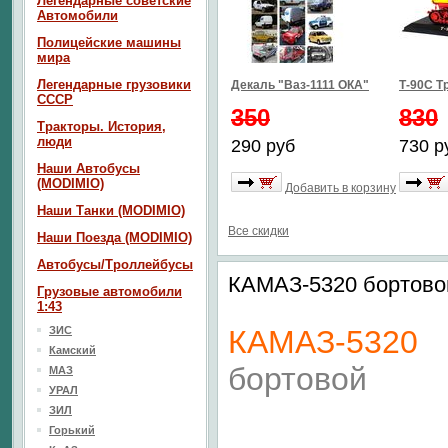
Легендарные советские
Автомобили
Полицейские машины
мира
Легендарные грузовики
Декаль "Ваз-1111 ОКА"
Т-90С Т
СССР
350
830
Тракторы. История,
люди
290 руб
730 р
Наши Автобусы
(MODIMIO)
Добавить в корзину
Наши Танки (MODIMIO)
Все скидки
Наши Поезда (MODIMIO)
Автобусы/Троллейбусы
КАМАЗ-5320 бортово
Грузовые автомобили
1:43
ЗИС
КАМАЗ-5320
Камский
бортовой
МАЗ
УРАЛ
ЗИЛ
Горький