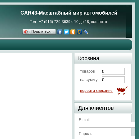
CAR43-Масштабный мир автомобилей
Тел.: +7 (916) 729-3639 с 10 до 18, пон-пятн.
Поделиться…
Корзина
товаров
на сумму
перейти к корзине
Для клиентов
E-mail:
Пароль: