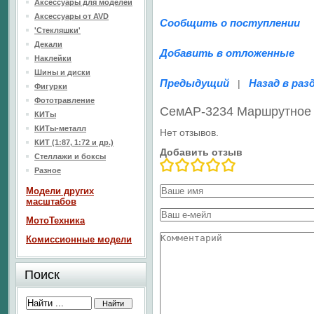
Аксессуары для моделей
Аксессуары от AVD
Сообщить о поступлении
'Стекляшки'
Декали
Добавить в отложенные
Наклейки
Шины и диски
Предыдущий
Назад в раз
|
Фигурки
Фототравление
СемАР-3234 Маршрутное
КИТы
КИТы-металл
Нет отзывов.
КИТ (1:87, 1:72 и др.)
Добавить отзыв
Стеллажи и боксы
Разное
Модели других
масштабов
МотоТехника
Комиссионные модели
Поиск