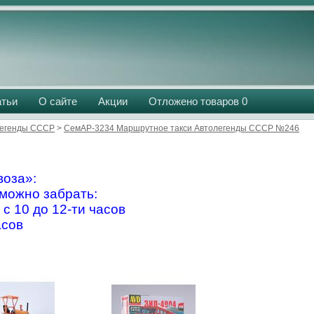
атьи
О сайте
Акции
Отложено товаров
0
легенды СССР
>
СемАР-3234 Маршрутное такси Автолегенды СССР №246
оза»:
можно забрать:
 с 10 до 12-ти часов
асов