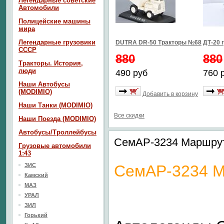
Легендарные советские
Автомобили
Полицейские машины
мира
Легендарные грузовики
DUTRA DR-50 Тракторы №68
ДТ-20 
СССР
880
880
Тракторы. История,
люди
490 руб
760 
Наши Автобусы
(MODIMIO)
Добавить в корзину
Наши Танки (MODIMIO)
Все скидки
Наши Поезда (MODIMIO)
Автобусы/Троллейбусы
СемАР-3234 Маршру
Грузовые автомобили
1:43
ЗИС
СемАР-3234 М
Камский
МАЗ
УРАЛ
ЗИЛ
Горький