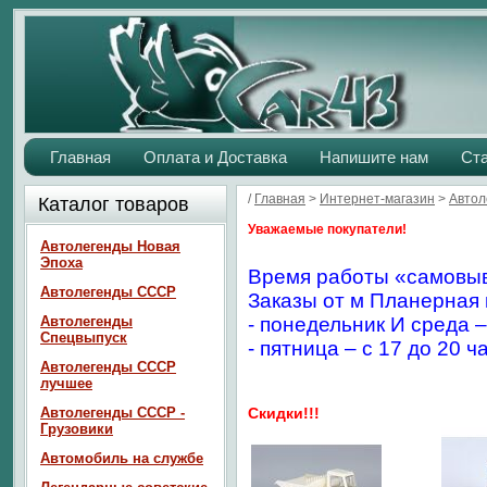
Главная
Оплата и Доставка
Напишите нам
Ст
/
Главная
>
Интернет-магазин
>
Авто
Каталог товаров
Уважаемые покупатели!
Автолегенды Новая
Эпоха
Время работы «самовыв
Автолегенды СССР
Заказы от м Планерная 
Автолегенды
- понедельник И среда –
Спецвыпуск
- пятница – с 17 до 20 ч
Автолегенды СССР
лучшее
Автолегенды СССР -
Скидки!!!
Грузовики
Автомобиль на службе