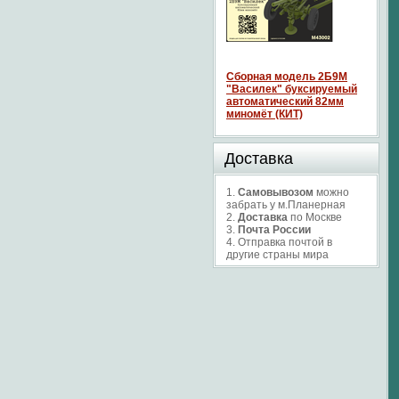
Сборная модель 2Б9М
"Василек" буксируемый
автоматический 82мм
миномёт (КИТ)
Доставка
1.
Самовывозом
можно
забрать у м.Планерная
2.
Доставка
по Москве
3.
Почта России
4. Отправка почтой в
другие страны мира