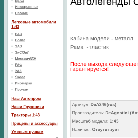
Автолегенды
КрАЗ
Иностранные
Прочие
Легковые автомобили
1:43
ВАЗ
Кабина модели - металл
Волга
Рама
-пластик
ЗАЗ
ЗиС/ЗиЛ
Москвич/ИЖ
После выхода следующег
РАФ
гарантируется!
УАЗ
Škoda
Иномарки
Прочие
Наш Aвтопром
Артикул:
DeA246(rus)
Наши Грузовики
Производитель:
DeAgostini (А
Тракторы 1:43
Масштаб модели:
1:43
Прицепы и аксессуары
Наличие:
Отсутствует
Умелым ручкам