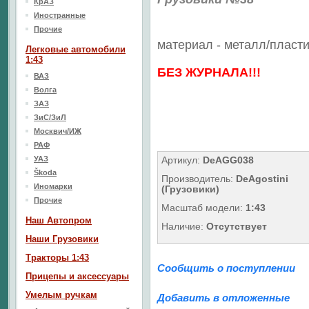
КрАЗ
Иностранные
Прочие
материал - металл/
пласти
Легковые автомобили
1:43
БЕЗ ЖУРНАЛА!!!
ВАЗ
Волга
ЗАЗ
ЗиС/ЗиЛ
Москвич/ИЖ
РАФ
УАЗ
Артикул:
DeAGG038
Škoda
Производитель:
DeAgostini
Иномарки
(Грузовики)
Прочие
Масштаб модели:
1:43
Наш Aвтопром
Наличие:
Отсутствует
Наши Грузовики
Тракторы 1:43
Сообщить о поступлении
Прицепы и аксессуары
Умелым ручкам
Добавить в отложенные