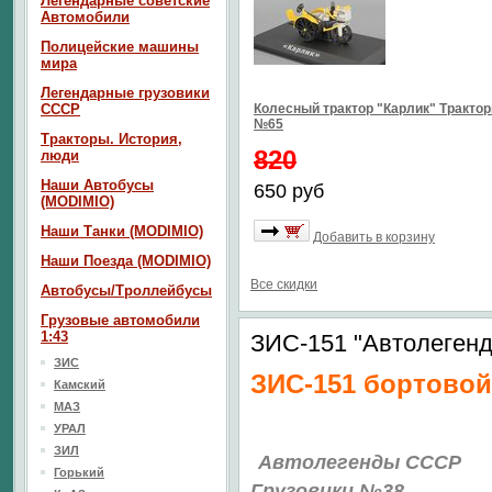
Легендарные советские
Автомобили
Полицейские машины
мира
Легендарные грузовики
СССР
Колесный трактор "Карлик" Тракто
№65
Тракторы. История,
820
люди
Наши Автобусы
650 руб
(MODIMIO)
Наши Танки (MODIMIO)
Добавить в корзину
Наши Поезда (MODIMIO)
Все скидки
Автобусы/Троллейбусы
Грузовые автомобили
1:43
ЗИС-151 "Автолеген
ЗИС
ЗИС-151 бортовой
Камский
МАЗ
УРАЛ
ЗИЛ
Автолегенды СССР
Горький
Грузовики №38