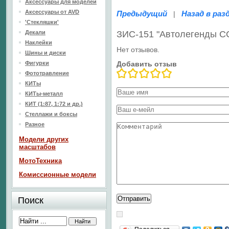
Аксессуары для моделей
Аксессуары от AVD
Предыдущий
Назад в раз
|
'Стекляшки'
Декали
ЗИС-151 "Автолегенды С
Наклейки
Нет отзывов.
Шины и диски
Фигурки
Добавить отзыв
Фототравление
КИТы
КИТы-металл
КИТ (1:87, 1:72 и др.)
Стеллажи и боксы
Разное
Модели других
масштабов
МотоТехника
Комиссионные модели
Поиск