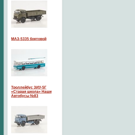
МАЗ-5335 бортовой
Троллейбус ЗИУ-5Г
«Старая школа» Наши
Автобусы №83