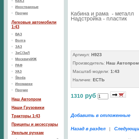
КрАЗ
Иностранные
Кабина и рама - металл
Прочие
Надстройка - пластик
Легковые автомобили
1:43
ВАЗ
Волга
ЗАЗ
ЗиС/ЗиЛ
Артикул:
H923
Москвич/ИЖ
Производитель:
Наш Автопром
РАФ
Масштаб модели:
1:43
УАЗ
Škoda
Наличие:
ЕСТЬ
Иномарки
Прочие
руб
1310
Наш Aвтопром
Наши Грузовики
Добавить в отложенные
Тракторы 1:43
Прицепы и аксессуары
Назад в раздел
Следующи
|
Умелым ручкам