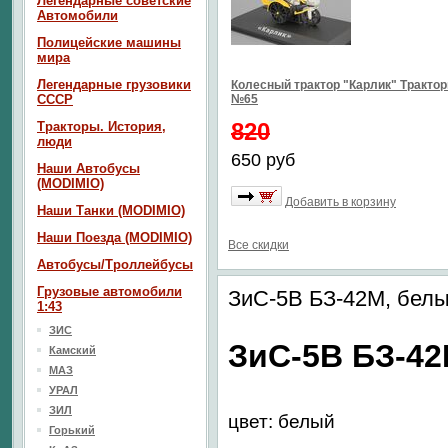
Легендарные советские
Автомобили
Полицейские машины
мира
Легендарные грузовики
Колесный трактор "Карлик" Тракто
СССР
№65
820
Тракторы. История,
люди
650 руб
Наши Автобусы
(MODIMIO)
Добавить в корзину
Наши Танки (MODIMIO)
Наши Поезда (MODIMIO)
Все скидки
Автобусы/Троллейбусы
Грузовые автомобили
ЗиС-5В БЗ-42М, бел
1:43
ЗИС
ЗиС-5В БЗ-4
Камский
МАЗ
УРАЛ
ЗИЛ
цвет: белый
Горький