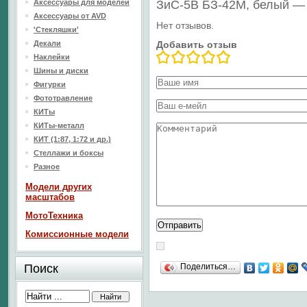
Аксессуары для моделей
ЗиС-5В БЗ-42М, белый —
Аксессуары от AVD
Нет отзывов.
'Стекляшки'
Декали
Добавить отзыв
Наклейки
Шины и диски
Фигурки
Фототравление
КИТы
КИТы-металл
КИТ (1:87, 1:72 и др.)
Стеллажи и боксы
Разное
Модели других
масштабов
МотоТехника
Комиссионные модели
Поиск
Поделиться…