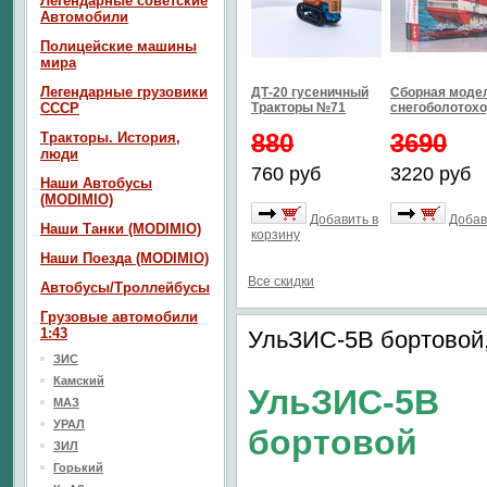
Легендарные советские
Автомобили
Полицейские машины
мира
Легендарные грузовики
ДТ-20 гусеничный
Сборная моде
СССР
Тракторы №71
снегоболотохо
880
3690
Тракторы. История,
люди
760 руб
3220 руб
Наши Автобусы
(MODIMIO)
Добавить в
Добав
Наши Танки (MODIMIO)
корзину
Наши Поезда (MODIMIO)
Все скидки
Автобусы/Троллейбусы
Грузовые автомобили
1:43
УльЗИС-5В бортовой
ЗИС
Камский
УльЗИС-5В
МАЗ
УРАЛ
бортовой
ЗИЛ
Горький