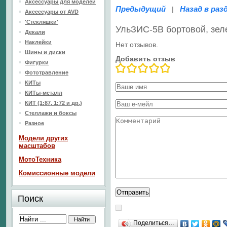
Аксессуары для моделей
Предыдущий
Назад в раз
|
Аксессуары от AVD
'Стекляшки'
УльЗИС-5В бортовой, зе
Декали
Наклейки
Нет отзывов.
Шины и диски
Добавить отзыв
Фигурки
Фототравление
КИТы
КИТы-металл
КИТ (1:87, 1:72 и др.)
Стеллажи и боксы
Разное
Модели других
масштабов
МотоТехника
Комиссионные модели
Поиск
Поделиться…