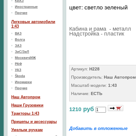
КрАЗ
цвет: светло зеленый
Иностранные
Прочие
Легковые автомобили
1:43
Кабина и рама - металл
Надстройка - пластик
ВАЗ
Волга
ЗАЗ
ЗиС/ЗиЛ
Москвич/ИЖ
РАФ
Артикул:
H228
УАЗ
Škoda
Производитель:
Наш Автопром
Иномарки
Масштаб модели:
1:43
Прочие
Наличие:
ЕСТЬ
Наш Aвтопром
Наши Грузовики
руб
1210
Тракторы 1:43
Прицепы и аксессуары
Добавить в отложенные
Умелым ручкам