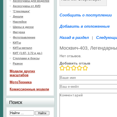
Аксессуары для моделей
Аксессуары от AVD
'Стекляшки'
Сообщить о поступлении
Декали
Наклейки
Добавить в отложенные
Шины и диски
Фигурки
Назад в раздел
Следующи
|
Фототравление
КИТы
Москвич-403, Легендарн
КИТы-металл
КИТ (1:87, 1:72 и др.)
Нет отзывов.
Стеллажи и боксы
Добавить отзыв
Разное
Модели других
масштабов
МотоТехника
Комиссионные модели
Поиск