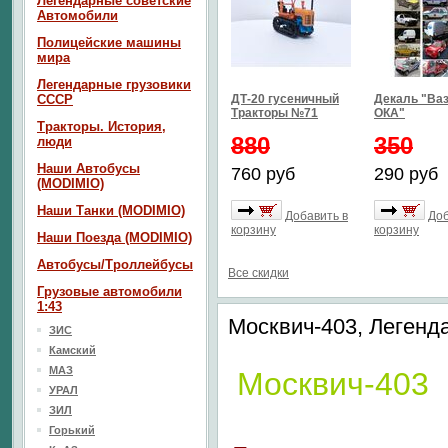
Легендарные советские
Автомобили
Полицейские машины
мира
Легендарные грузовики
СССР
ДТ-20 гусеничный
Декаль "Ваз
Тракторы №71
ОКА"
Тракторы. История,
880
350
люди
Наши Автобусы
760 руб
290 руб
(MODIMIO)
Наши Танки (MODIMIO)
Добавить в
Доб
корзину
корзину
Наши Поезда (MODIMIO)
Автобусы/Троллейбусы
Все скидки
Грузовые автомобили
1:43
Москвич-403, Леген
ЗИС
Камский
МАЗ
Москвич-403
УРАЛ
ЗИЛ
Горький