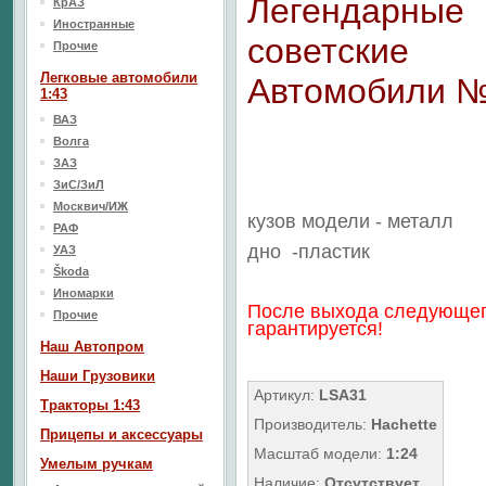
Легендарные
КрАЗ
Иностранные
советские
Прочие
Легковые автомобили
Автомобили 
1:43
ВАЗ
Волга
ЗАЗ
ЗиС/ЗиЛ
Москвич/ИЖ
кузов модели - металл
РАФ
дно
-пластик
УАЗ
Škoda
Иномарки
После выхода следующег
Прочие
гарантируется!
Наш Aвтопром
Наши Грузовики
Артикул:
LSA31
Тракторы 1:43
Производитель:
Hachette
Прицепы и аксессуары
Масштаб модели:
1:24
Умелым ручкам
Наличие:
Отсутствует