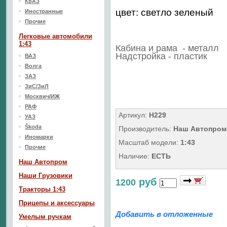
КрАЗ
цвет: светло зеленый
Иностранные
Прочие
Легковые автомобили
1:43
Кабина и рама - металл
Надстройка - пластик
ВАЗ
Волга
ЗАЗ
ЗиС/ЗиЛ
Москвич/ИЖ
РАФ
Артикул:
H229
УАЗ
Škoda
Производитель:
Наш Автопром
Иномарки
Масштаб модели:
1:43
Прочие
Наличие:
ЕСТЬ
Наш Aвтопром
Наши Грузовики
руб
1200
Тракторы 1:43
Прицепы и аксессуары
Добавить в отложенные
Умелым ручкам