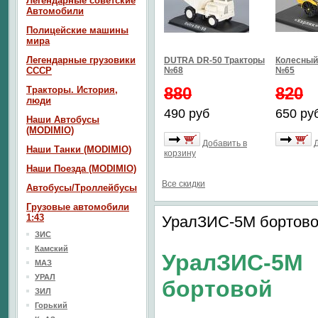
Легендарные советские
Автомобили
Полицейские машины
мира
Легендарные грузовики
DUTRA DR-50 Тракторы
Колесный 
СССР
№68
№65
880
820
Тракторы. История,
люди
490 руб
650 ру
Наши Автобусы
(MODIMIO)
Добавить в
Наши Танки (MODIMIO)
корзину
Наши Поезда (MODIMIO)
Все скидки
Автобусы/Троллейбусы
Грузовые автомобили
1:43
УралЗИС-5М бортово
ЗИС
Камский
УралЗИС-5М
МАЗ
УРАЛ
бортовой
ЗИЛ
Горький