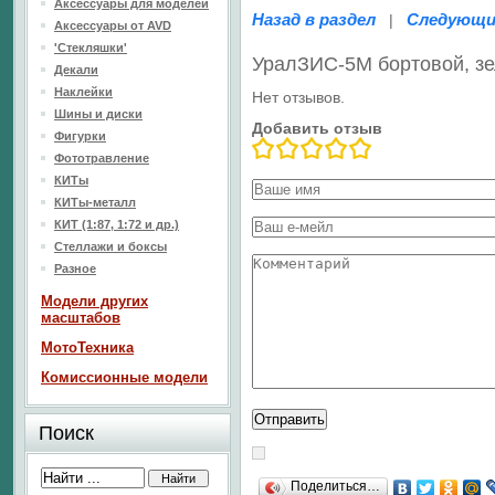
Аксессуары для моделей
Назад в раздел
Следующи
|
Аксессуары от AVD
'Стекляшки'
УралЗИС-5М бортовой, з
Декали
Наклейки
Нет отзывов.
Шины и диски
Добавить отзыв
Фигурки
Фототравление
КИТы
КИТы-металл
КИТ (1:87, 1:72 и др.)
Стеллажи и боксы
Разное
Модели других
масштабов
МотоТехника
Комиссионные модели
Поиск
Поделиться…