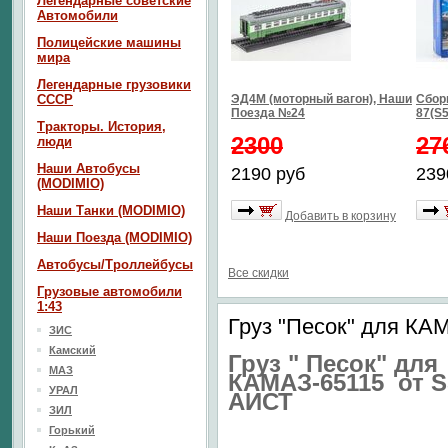
Легендарные советские
Автомобили
Полицейские машины
мира
Легендарные грузовики
СССР
ЭД4М (моторный вагон), Наши
Сбор
Поезда №24
87(S5
Тракторы. История,
2300
27
люди
Наши Автобусы
2190 руб
239
(MODIMIO)
Наши Танки (MODIMIO)
Добавить в корзину
Наши Поезда (MODIMIO)
Автобусы/Троллейбусы
Все скидки
Грузовые автомобили
1:43
Груз "Песок" для КА
ЗИС
Камский
Груз " Песок" для
МАЗ
КАМАЗ-65115 от 
УРАЛ
АИСТ
ЗИЛ
Горький