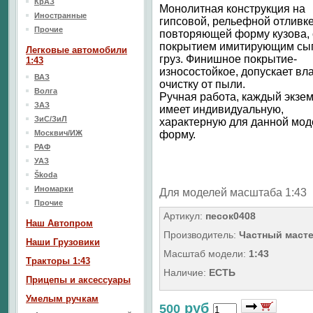
КрАЗ
Монолитная конструкция на
Иностранные
гипсовой, рельефной отливк
Прочие
повторяющей форму кузова, 
покрытием имитирующим сы
Легковые автомобили
груз. Финишное покрытие-
1:43
износостойкое, допускает в
ВАЗ
очистку от пыли.
Волга
Ручная работа, каждый экзе
ЗАЗ
имеет индивидуальную,
ЗиС/ЗиЛ
характерную для данной мод
Москвич/ИЖ
форму.
РАФ
УАЗ
Škoda
Иномарки
Для моделей масштаба 1:43
Прочие
Артикул:
песок0408
Наш Aвтопром
Производитель:
Частный маст
Наши Грузовики
Масштаб модели:
1:43
Тракторы 1:43
Наличие:
ЕСТЬ
Прицепы и аксессуары
Умелым ручкам
руб
500