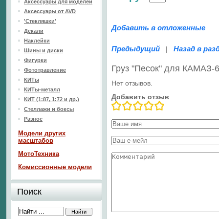
Аксессуары для моделей
Аксессуары от AVD
'Стекляшки'
Добавить в отложенные
Декали
Наклейки
Предыдущий
Назад в раз
|
Шины и диски
Фигурки
Груз "Песок" для КАМАЗ-
Фототравление
КИТы
Нет отзывов.
КИТы-металл
Добавить отзыв
КИТ (1:87, 1:72 и др.)
Стеллажи и боксы
Разное
Модели других
масштабов
МотоТехника
Комиссионные модели
Поиск