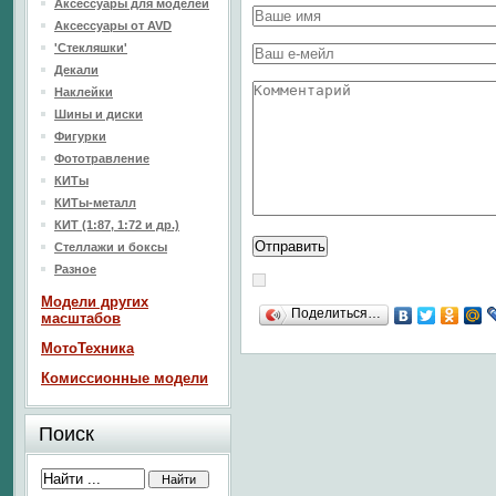
Аксессуары для моделей
Аксессуары от AVD
'Стекляшки'
Декали
Наклейки
Шины и диски
Фигурки
Фототравление
КИТы
КИТы-металл
КИТ (1:87, 1:72 и др.)
Стеллажи и боксы
Разное
Модели других
Поделиться…
масштабов
МотоТехника
Комиссионные модели
Поиск