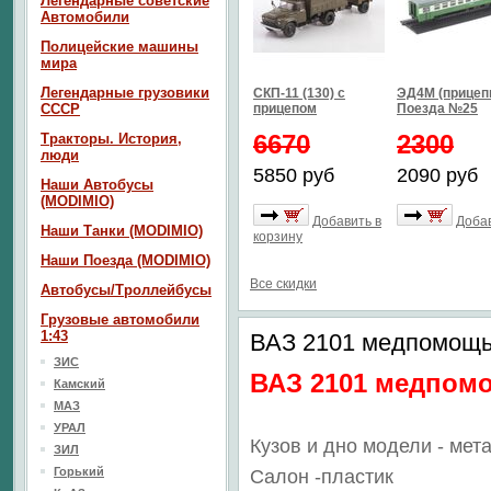
Легендарные советские
Автомобили
Полицейские машины
мира
Легендарные грузовики
СКП-11 (130) с
ЭД4М (прицепн
СССР
прицепом
Поезда №25
6670
2300
Тракторы. История,
люди
5850 руб
2090 руб
Наши Автобусы
(MODIMIO)
Добавить в
Добав
Наши Танки (MODIMIO)
корзину
Наши Поезда (MODIMIO)
Все скидки
Автобусы/Троллейбусы
Грузовые автомобили
1:43
ВАЗ 2101 медпомощь 
ЗИС
ВАЗ 2101 медпом
Камский
МАЗ
УРАЛ
Кузов и дно модели - мет
ЗИЛ
Горький
Салон -пластик