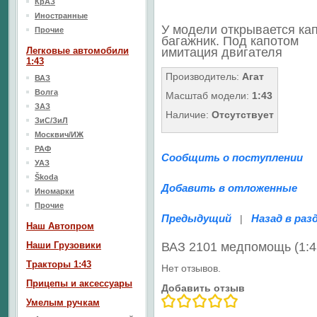
КрАЗ
Иностранные
У модели открывается кап
Прочие
багажник. Под капотом
Легковые автомобили
имитация двигателя
1:43
Производитель:
Агат
ВАЗ
Волга
Масштаб модели:
1:43
ЗАЗ
Наличие:
Отсутствует
ЗиС/ЗиЛ
Москвич/ИЖ
РАФ
Сообщить о поступлении
УАЗ
Škoda
Добавить в отложенные
Иномарки
Прочие
Предыдущий
Назад в раз
|
Наш Aвтопром
Наши Грузовики
ВАЗ 2101 медпомощь (1:4
Тракторы 1:43
Нет отзывов.
Прицепы и аксессуары
Добавить отзыв
Умелым ручкам