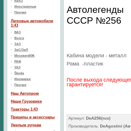
КрАЗ
Автолегенды
Иностранные
Прочие
СССР №256
Легковые автомобили
1:43
ВАЗ
Волга
ЗАЗ
ЗиС/ЗиЛ
Кабина модели - металл
Москвич/ИЖ
РАФ
Рама
-пластик
УАЗ
Škoda
После выхода следующег
Иномарки
гарантируется!
Прочие
Наш Aвтопром
Наши Грузовики
Тракторы 1:43
Прицепы и аксессуары
Артикул:
DeA256(rus)
Умелым ручкам
Производитель:
DeAgostini (А