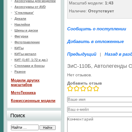
Аксессуары для моделей
Масштаб модели:
1:43
Аксессуары от AVD
Наличие:
Отсутствует
'Стекляшки'
Декали
Наклейки
Сообщить о поступлении
Шины и диски
Фигурки
Добавить в отложенные
Фототравление
КИТы
Предыдущий
Назад в раз
|
КИТы-металл
КИТ (1:87, 1:72 и др.)
ЗиС-110Б, Автолегенды
Стеллажи и боксы
Разное
Нет отзывов.
Модели других
Добавить отзыв
масштабов
МотоТехника
Комиссионные модели
Поиск