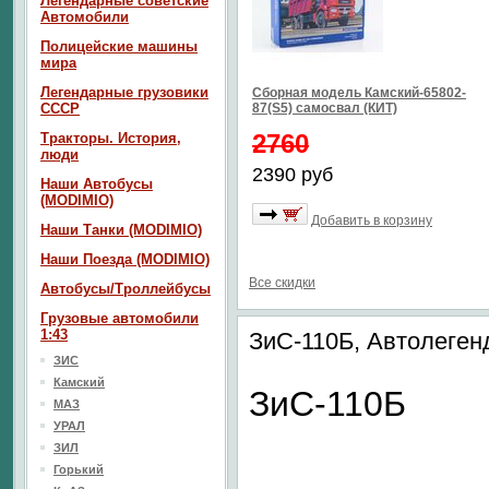
Легендарные советские
Автомобили
Полицейские машины
мира
Легендарные грузовики
Сборная модель Камский-65802-
СССР
87(S5) самосвал (КИТ)
2760
Тракторы. История,
люди
2390 руб
Наши Автобусы
(MODIMIO)
Добавить в корзину
Наши Танки (MODIMIO)
Наши Поезда (MODIMIO)
Все скидки
Автобусы/Троллейбусы
Грузовые автомобили
1:43
ЗиС-110Б, Автолеге
ЗИС
Камский
ЗиС-110Б
МАЗ
УРАЛ
ЗИЛ
Горький