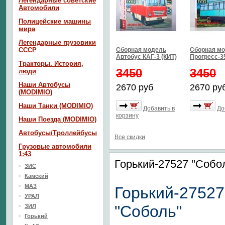
Легендарные советские
Автомобили
Полицейские машины
мира
Легендарные грузовики
СССР
Сборная модель
Сборная мо
Автобус КАГ-3 (КИТ)
Прогресс-35
Тракторы. История,
3450
3450
люди
Наши Автобусы
2670 руб
2670 ру
(MODIMIO)
Наши Танки (MODIMIO)
Добавить в
До
корзину
Наши Поезда (MODIMIO)
Автобусы/Троллейбусы
Все скидки
Грузовые автомобили
1:43
Горький-27527 "Соб
ЗИС
Камский
МАЗ
Горький-27527
УРАЛ
"Соболь"
ЗИЛ
Горький