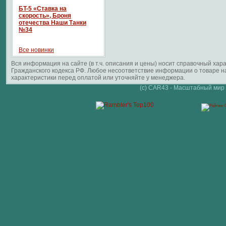
БT-5 «Ставка на
скорость», Броня
отечества Наши Танки
№34
Все новинки
Вся информация на сайте (в т.ч. описания и цены) носит справочный ха
Гражданского кодекса РФ. Любое несоответствие информации о товаре 
характеристики перед оплатой или уточняйте у менеджера.
(c) CAR43 - Масштабный мир