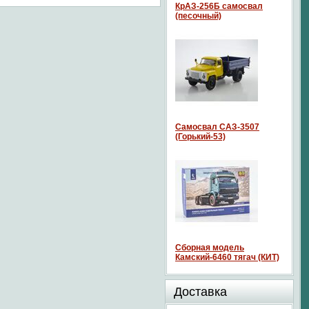
КрАЗ-256Б самосвал
(песочный)
Самосвал САЗ-3507
(Горький-53)
Сборная модель
Камский-6460 тягач (КИТ)
Доставка