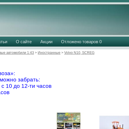
атьи
О сайте
Акции
Отложено товаров
0
вые автомобили 1:43
>
Иностранные
>
Volvo N10, SCREG
оза»:
можно забрать:
 с 10 до 12-ти часов
асов