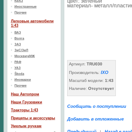
цвет: зеленый
КрАЗ
материал- металл/пласти
Иностранные
Прочие
Легковые автомобили
1:43
ВАЗ
Волга
ЗАЗ
ЗиС/ЗиЛ
Москвич/ИЖ
РАФ
Артикул:
TRU030
УАЗ
IXO
Производитель:
Škoda
Иномарки
Масштаб модели:
1:43
Прочие
Наличие:
Отсутствует
Наш Aвтопром
Наши Грузовики
Сообщить о поступлении
Тракторы 1:43
Прицепы и аксессуары
Добавить в отложенные
Умелым ручкам
Предыдущий
Назад в раз
|