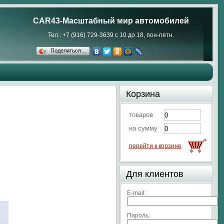
CAR43-Масштабный мир автомобилей
Тел.: +7 (916) 729-3639 с 10 до 18, пон-пятн.
Поделиться…
Корзина
товаров
на сумму
перейти к корзине
Для клиентов
E-mail:
Пароль: