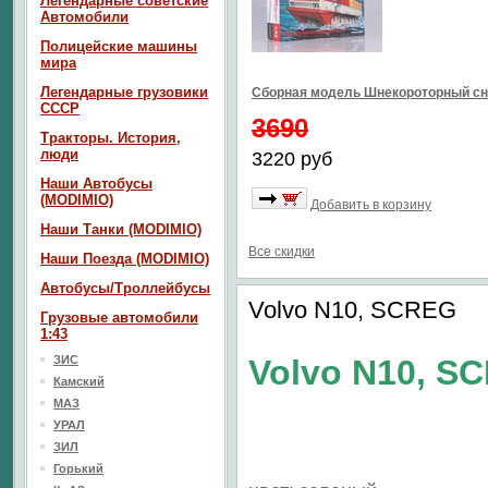
Легендарные советские
Автомобили
Полицейские машины
мира
Легендарные грузовики
Сборная модель Шнекороторный сн
СССР
3690
Тракторы. История,
люди
3220 руб
Наши Автобусы
(MODIMIO)
Добавить в корзину
Наши Танки (MODIMIO)
Все скидки
Наши Поезда (MODIMIO)
Автобусы/Троллейбусы
Volvo N10, SCREG
Грузовые автомобили
1:43
ЗИС
Volvo N10, S
Камский
МАЗ
УРАЛ
ЗИЛ
Горький