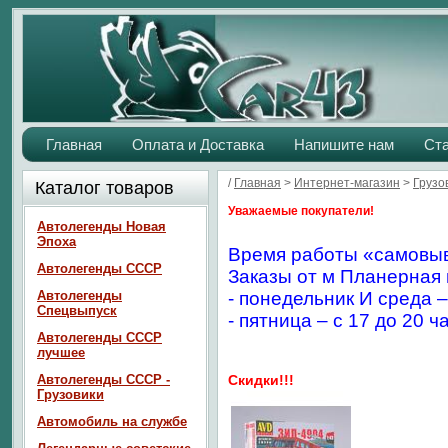
Главная
Оплата и Доставка
Напишите нам
Ст
/
Главная
>
Интернет-магазин
>
Грузо
Каталог товаров
Уважаемые покупатели!
Автолегенды Новая
Эпоха
Время работы «самовыв
Автолегенды СССР
Заказы от м Планерная 
Автолегенды
- понедельник И среда –
Спецвыпуск
- пятница – с 17 до 20 ч
Автолегенды СССР
лучшее
Автолегенды СССР -
Скидки!!!
Грузовики
Автомобиль на службе