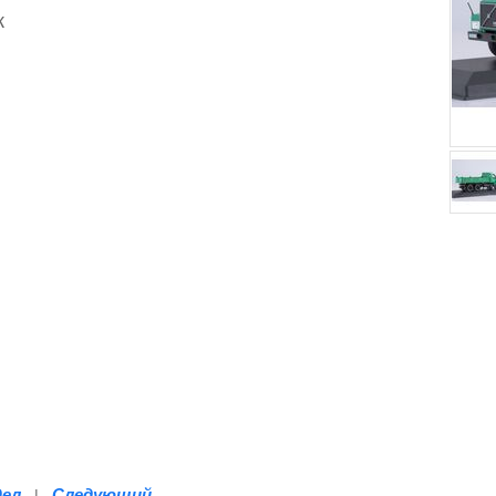
к
дел
Следующий
|