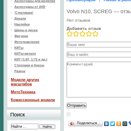
Аксессуары для моделей
Аксессуары от AVD
Volvo N10, SCREG — отз
'Стекляшки'
Декали
Нет отзывов.
Наклейки
Добавить отзыв
Шины и диски
Фигурки
Фототравление
КИТы
КИТы-металл
КИТ (1:87, 1:72 и др.)
Стеллажи и боксы
Разное
Модели других
масштабов
МотоТехника
Комиссионные модели
Поиск
Поделиться…