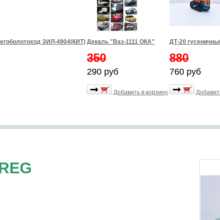
егоболотоход ЗИЛ-4904(КИТ)
Декаль "Ваз-1111 ОКА"
ДТ-20 гусеничны
350
880
290 руб
760 руб
Добавить в корзину
Добавит
CREG