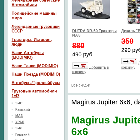
Легендарные советские
Автомобили
Полицейские машины
мира
Легендарные грузовики
СССР
DUTRA DR-50 Тракторы
Декаль "В
№68
350
Тракторы. История,
880
люди
290 ру
Наши Автобусы
490 руб
(MODIMIO)
Наши Танки (MODIMIO)
Добавить в
корзину
корзину
Наши Поезда (MODIMIO)
Автобусы/Троллейбусы
Все скидки
Грузовые автомобили
1:43
Magirus Jupiter 6x6, d
ЗИС
Камский
МАЗ
Magirus Jupit
УРАЛ
6x6
ЗИЛ
Горький