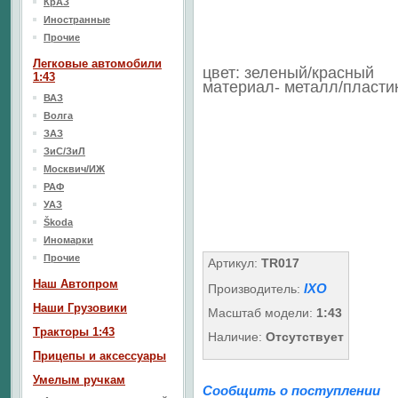
КрАЗ
Иностранные
Прочие
Легковые автомобили
цвет: зеленый/красный
1:43
материал- металл/пласти
ВАЗ
Волга
ЗАЗ
ЗиС/ЗиЛ
Москвич/ИЖ
РАФ
УАЗ
Škoda
Иномарки
Прочие
Артикул:
TR017
Наш Aвтопром
IXO
Производитель:
Наши Грузовики
Масштаб модели:
1:43
Тракторы 1:43
Наличие:
Отсутствует
Прицепы и аксессуары
Умелым ручкам
Сообщить о поступлении