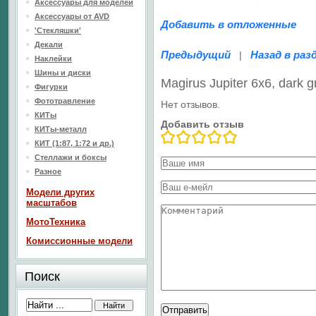
Аксессуары для моделей
Аксессуары от AVD
Добавить в отложенные
'Стекляшки'
Декали
Предыдущий
Назад в раз
|
Наклейки
Шины и диски
Magirus Jupiter 6x6, dark
Фигурки
Фототравление
Нет отзывов.
КИТы
Добавить отзыв
КИТы-металл
КИТ (1:87, 1:72 и др.)
Стеллажи и боксы
Разное
Модели других
масштабов
МотоТехника
Комиссионные модели
Поиск