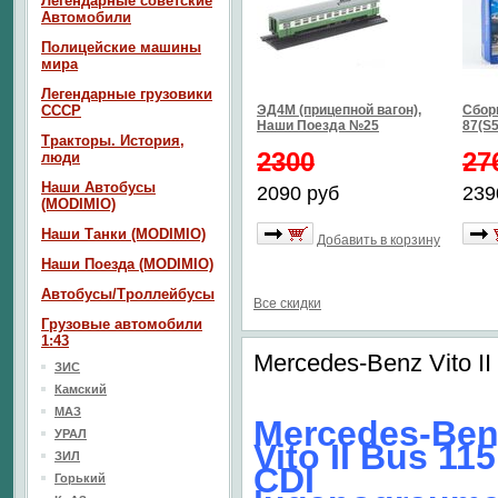
Легендарные советские
Автомобили
Полицейские машины
мира
Легендарные грузовики
СССР
ЭД4М (прицепной вагон),
Сбор
Наши Поезда №25
87(S5
Тракторы. История,
2300
27
люди
Наши Автобусы
2090 руб
239
(MODIMIO)
Наши Танки (MODIMIO)
Добавить в корзину
Наши Поезда (MODIMIO)
Автобусы/Троллейбусы
Все скидки
Грузовые автомобили
1:43
Mercedes-Benz Vito II
ЗИС
Камский
МАЗ
Mercedes-Ben
УРАЛ
Vito II Bus 115
ЗИЛ
CDI
Горький