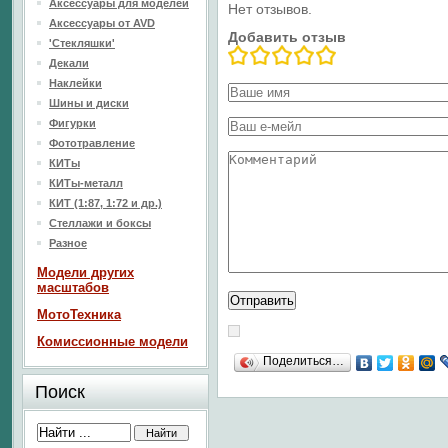
Аксессуары для моделей
Нет отзывов.
Аксессуары от AVD
Добавить отзыв
'Стекляшки'
Декали
Наклейки
Шины и диски
Фигурки
Фототравление
КИТы
КИТы-металл
КИТ (1:87, 1:72 и др.)
Стеллажи и боксы
Разное
Модели других
масштабов
МотоТехника
Комиссионные модели
Поделиться…
Поиск