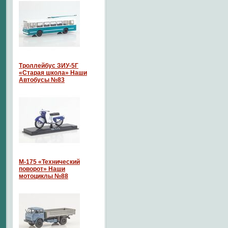
Троллейбус ЗИУ-5Г
«Старая школа» Наши
Автобусы №83
М-175 «Технический
поворот» Наши
мотоциклы №88