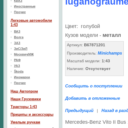
luganograume
КрАЗ
Иностранные
Прочие
Легковые автомобили
1:43
Цвет: голубой
ВАЗ
Кузов модели -
металл
Волга
ЗАЗ
Артикул:
B67871201
ЗиС/ЗиЛ
Minichamps
Производитель:
Москвич/ИЖ
РАФ
Масштаб модели:
1:43
УАЗ
Наличие:
Отсутствует
Škoda
Иномарки
Прочие
Сообщить о поступлении
Наш Aвтопром
Добавить в отложенные
Наши Грузовики
Тракторы 1:43
Предыдущий
Назад в раз
|
Прицепы и аксессуары
Mercedes-Benz Vito II Bu
Умелым ручкам