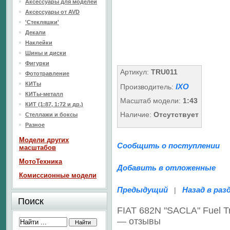
Аксессуары для моделей
Аксессуары от AVD
'Стекляшки'
Декали
Наклейки
Шины и диски
Фигурки
Артикул:
TRU011
Фототравление
КИТы
IXO
Производитель:
КИТы-металл
Масштаб модели:
1:43
КИТ (1:87, 1:72 и др.)
Наличие:
Отсутствует
Стеллажи и боксы
Разное
Модели других
Сообщить о поступлении
масштабов
МотоТехника
Добавить в отложенные
Комиссионные модели
Предыдущий
Назад в раз
|
Поиск
FIAT 682N "SACLA" Fuel T
— отзывы