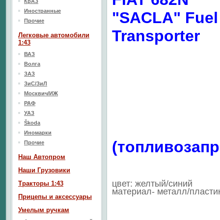
КрАЗ
Иностранные
"SACLA" Fuel
Прочие
Transporter
Легковые автомобили
1:43
ВАЗ
Волга
ЗАЗ
ЗиС/ЗиЛ
Москвич/ИЖ
РАФ
УАЗ
Škoda
Иномарки
(топливозапр
Прочие
Наш Aвтопром
Наши Грузовики
цвет: желтый/синий
Тракторы 1:43
материал- металл/пласти
Прицепы и аксессуары
Умелым ручкам