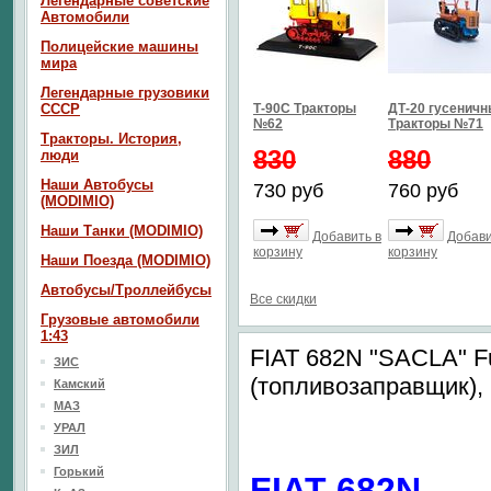
Легендарные советские
Автомобили
Полицейские машины
мира
Легендарные грузовики
СССР
Т-90С Тракторы
ДТ-20 гусенич
№62
Тракторы №71
Тракторы. История,
830
880
люди
Наши Автобусы
730 руб
760 руб
(MODIMIO)
Наши Танки (MODIMIO)
Добавить в
Добави
корзину
корзину
Наши Поезда (MODIMIO)
Автобусы/Троллейбусы
Все скидки
Грузовые автомобили
1:43
FIAT 682N "SACLA" Fu
ЗИС
(топливозаправщик),
Камский
МАЗ
УРАЛ
ЗИЛ
Горький
FIAT 682N