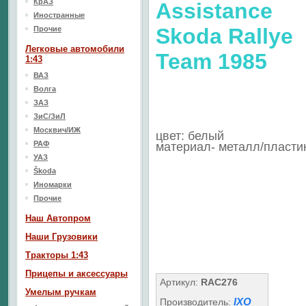
КрАЗ
Assistance
Иностранные
Skoda Rallye
Прочие
Легковые автомобили
Team 1985
1:43
ВАЗ
Волга
ЗАЗ
ЗиС/ЗиЛ
Москвич/ИЖ
цвет: белый
РАФ
материал- металл/пласти
УАЗ
Škoda
Иномарки
Прочие
Наш Aвтопром
Наши Грузовики
Тракторы 1:43
Прицепы и аксессуары
Артикул:
RAC276
Умелым ручкам
IXO
Производитель: