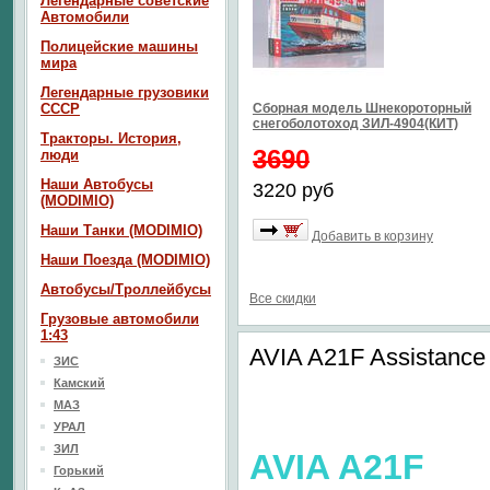
Легендарные советские
Автомобили
Полицейские машины
мира
Легендарные грузовики
СССР
Сборная модель Шнекороторный
снегоболотоход ЗИЛ-4904(КИТ)
Тракторы. История,
3690
люди
Наши Автобусы
3220 руб
(MODIMIO)
Наши Танки (MODIMIO)
Добавить в корзину
Наши Поезда (MODIMIO)
Автобусы/Троллейбусы
Все скидки
Грузовые автомобили
1:43
AVIA A21F Assistance
ЗИС
Камский
МАЗ
УРАЛ
ЗИЛ
AVIA A21F
Горький