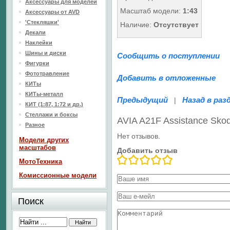
Аксессуары для моделей
Масштаб модели:
1:43
Аксессуары от AVD
'Стекляшки'
Наличие:
Отсутствует
Декали
Наклейки
Шины и диски
Сообщить о поступлении
Фигурки
Фототравление
Добавить в отложенные
КИТы
КИТы-металл
Предыдущий
Назад в раз
|
КИТ (1:87, 1:72 и др.)
Стеллажи и боксы
AVIA A21F Assistance Sko
Разное
Нет отзывов.
Модели других
масштабов
Добавить отзыв
МотоТехника
Комиссионные модели
Поиск