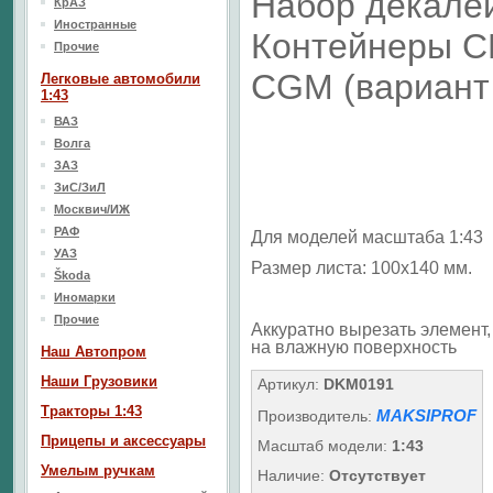
Набор декале
КрАЗ
Иностранные
Контейнеры 
Прочие
СGM (вариант
Легковые автомобили
1:43
ВАЗ
Волга
ЗАЗ
ЗиС/ЗиЛ
Москвич/ИЖ
РАФ
Для моделей масштаба 1:43
УАЗ
Размер листа: 100х140 мм.
Škoda
Иномарки
Прочие
Аккуратно вырезать элемент, 
на влажную поверхность
Наш Aвтопром
Наши Грузовики
Артикул:
DKM0191
Тракторы 1:43
MAKSIPROF
Производитель:
Прицепы и аксессуары
Масштаб модели:
1:43
Умелым ручкам
Наличие:
Отсутствует