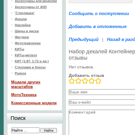
Аксессуары для моделей
Аксессуары от AVD
Сообщить о поступлении
'Стекляшки'
Декали
Наклейки
Добавить в отложенные
Шины и диски
Фигурки
Предыдущий
Назад в раз
|
Фототравление
КИТы
Набор декалей Контейнер
КИТы-металл
отзывы
КИТ (1:87, 1:72 и др.)
Нет отзывов.
Стеллажи и боксы
Разное
Добавить отзыв
Модели других
масштабов
МотоТехника
Комиссионные модели
Поиск