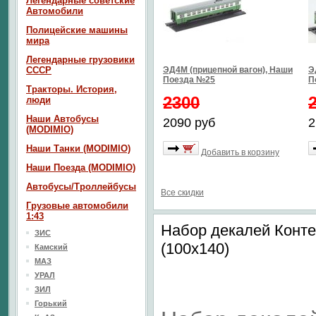
Легендарные советские
Автомобили
Полицейские машины
мира
Легендарные грузовики
СССР
ЭД4М (прицепной вагон), Наши
Э
Поезда №25
П
Тракторы. История,
2300
люди
Наши Автобусы
2090 руб
2
(MODIMIO)
Наши Танки (MODIMIO)
Добавить в корзину
Наши Поезда (MODIMIO)
Автобусы/Троллейбусы
Все скидки
Грузовые автомобили
1:43
Набор декалей Конт
ЗИС
(100х140)
Камский
МАЗ
УРАЛ
ЗИЛ
Горький