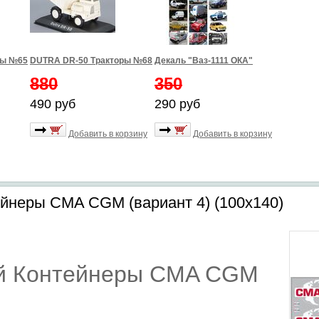
ры №65
DUTRA DR-50 Тракторы №68
Декаль "Ваз-1111 ОКА"
880
350
490 руб
290 руб
Добавить в корзину
Добавить в корзину
йнеры CMA СGM (вариант 4) (100х140)
й Контейнеры CMA СGM