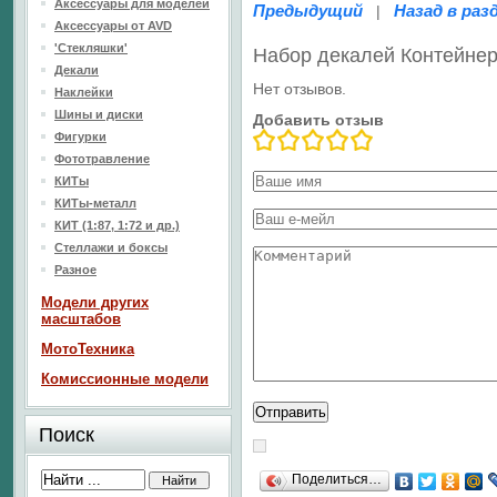
Аксессуары для моделей
Предыдущий
Назад в раз
|
Аксессуары от AVD
'Стекляшки'
Набор декалей Контейнер
Декали
Нет отзывов.
Наклейки
Шины и диски
Добавить отзыв
Фигурки
Фототравление
КИТы
КИТы-металл
КИТ (1:87, 1:72 и др.)
Стеллажи и боксы
Разное
Модели других
масштабов
МотоТехника
Комиссионные модели
Поиск
Поделиться…