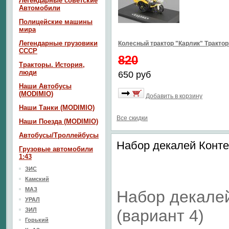
Легендарные советские
Автомобили
Полицейские машины
мира
Легендарные грузовики
Колесный трактор "Карлик" Тракто
СССР
820
Тракторы. История,
люди
650 руб
Наши Автобусы
(MODIMIO)
Добавить в корзину
Наши Танки (MODIMIO)
Все скидки
Наши Поезда (MODIMIO)
Автобусы/Троллейбусы
Набор декалей Конте
Грузовые автомобили
1:43
ЗИС
Камский
МАЗ
Набор декале
УРАЛ
ЗИЛ
(вариант 4)
Горький