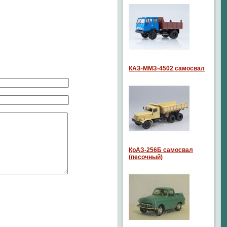
КАЗ-ММЗ-4502 самосвал
КрАЗ-256Б самосвал
(песочный)