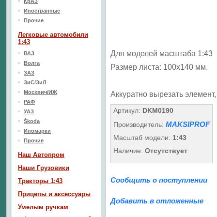
КрАЗ
Иностранные
Прочие
Легковые автомобили
1:43
Для моделей масштаба 1:43
ВАЗ
Волга
Размер листа: 100х140 мм.
ЗАЗ
ЗиС/ЗиЛ
Москвич/ИЖ
Аккуратно вырезать элемент,
РАФ
Артикул:
DKM0190
УАЗ
Škoda
MAKSIPROF
Производитель:
Иномарки
Масштаб модели:
1:43
Прочие
Наличие:
Отсутствует
Наш Aвтопром
Наши Грузовики
Сообщить о поступлении
Тракторы 1:43
Прицепы и аксессуары
Добавить в отложенные
Умелым ручкам