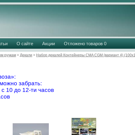
атьи
О сайте
Акции
Отложено товаров
0
м ручкам
>
Декали
>
Набор декалей Контейнеры CMA СGM (вариант 4) (100х
оза»:
можно забрать:
 с 10 до 12-ти часов
асов