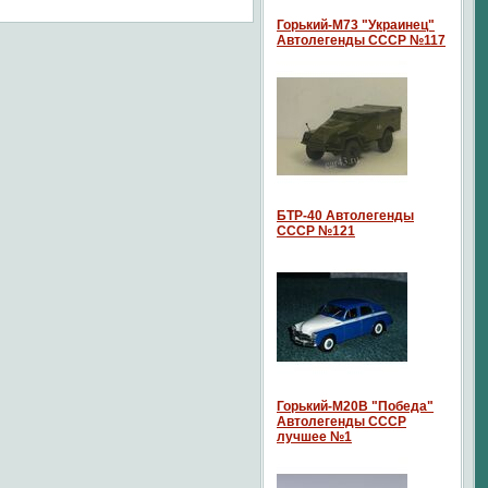
Горький-М73 "Украинец"
Автолегенды СССР №117
БТР-40 Автолегенды
СССР №121
Горький-М20В "Победа"
Автолегенды СССР
лучшее №1