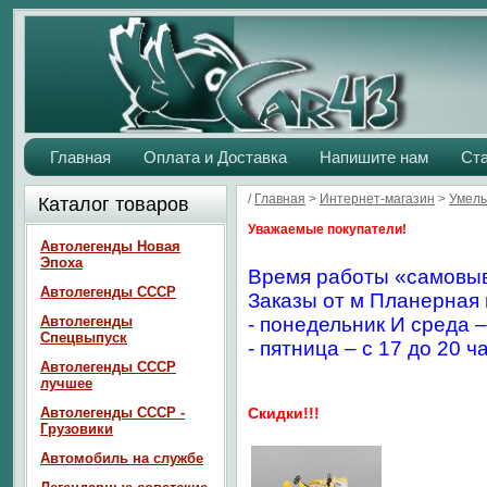
Главная
Оплата и Доставка
Напишите нам
Ст
/
Главная
>
Интернет-магазин
>
Умелы
Каталог товаров
Уважаемые покупатели!
Автолегенды Новая
Эпоха
Время работы «самовыв
Автолегенды СССР
Заказы от м Планерная 
Автолегенды
- понедельник И среда –
Спецвыпуск
- пятница – с 17 до 20 ч
Автолегенды СССР
лучшее
Автолегенды СССР -
Скидки!!!
Грузовики
Автомобиль на службе