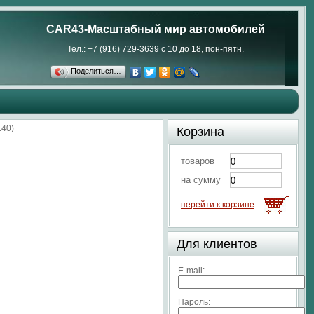
CAR43-Масштабный мир автомобилей
Тел.: +7 (916) 729-3639 с 10 до 18, пон-пятн.
Поделиться…
140)
Корзина
товаров
на сумму
перейти к корзине
Для клиентов
E-mail:
Пароль: