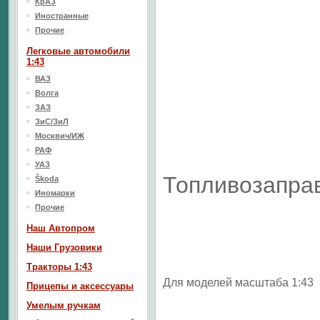
КрАЗ
Иностранные
Прочие
Легковые автомобили
1:43
ВАЗ
Волга
ЗАЗ
ЗиС/ЗиЛ
Москвич/ИЖ
РАФ
УАЗ
Топливозапра
Škoda
Иномарки
Прочие
Наш Aвтопром
Наши Грузовики
Тракторы 1:43
Для моделей масштаба 1:43
Прицепы и аксессуары
Умелым ручкам