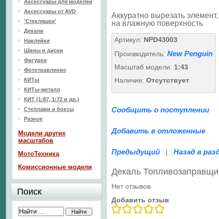
Аксессуары для моделей
Аксессуары от AVD
Аккуратно вырезать элемент, 
'Стекляшки'
на влажную поверхность
Декали
Артикул:
NPD43003
Наклейки
Шины и диски
New Penguin
Производитель:
Фигурки
Масштаб модели:
1:43
Фототравление
Наличие:
Отсутствует
КИТы
КИТы-металл
КИТ (1:87, 1:72 и др.)
Сообщить о поступлении
Стеллажи и боксы
Разное
Добавить в отложенные
Модели других
масштабов
Предыдущий
Назад в раз
|
МотоТехника
Комиссионные модели
Декаль Топливозаправщи
Нет отзывов.
Поиск
Добавить отзыв