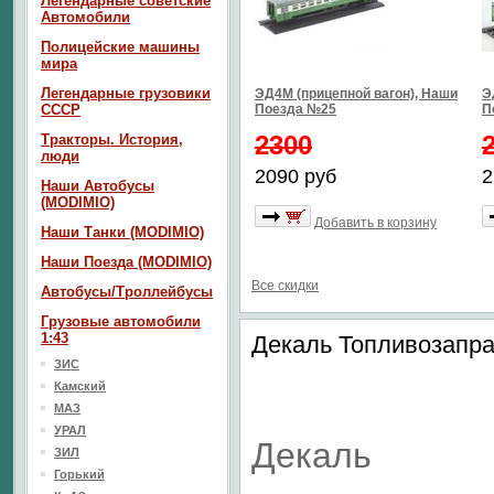
Легендарные советские
Автомобили
Полицейские машины
мира
Легендарные грузовики
ЭД4М (прицепной вагон), Наши
Э
СССР
Поезда №25
П
2300
Тракторы. История,
люди
2090 руб
2
Наши Автобусы
(MODIMIO)
Добавить в корзину
Наши Танки (MODIMIO)
Наши Поезда (MODIMIO)
Все скидки
Автобусы/Троллейбусы
Грузовые автомобили
1:43
Декаль Топливозапр
ЗИС
Камский
МАЗ
УРАЛ
Декаль
ЗИЛ
Горький