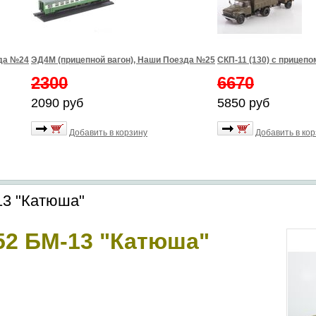
зда №24
ЭД4М (прицепной вагон), Наши Поезда №25
СКП-11 (130) с прицепо
2300
6670
2090 руб
5850 руб
Добавить в корзину
Добавить в ко
3 "Катюша"
2 БМ-13 "Катюша"