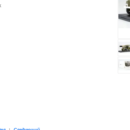
к
дел
Следующий
|