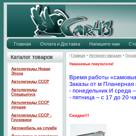
Главная
Оплата и Доставка
Напишите нам
Ст
/
Главная
>
Интернет-магазин
>
Грузо
Каталог товаров
Уважаемые покупатели!
Автолегенды Новая
Эпоха
Время работы «самовыв
Автолегенды СССР
Заказы от м Планерная 
Автолегенды
- понедельник И среда –
Спецвыпуск
- пятница – с 17 до 20 ч
Автолегенды СССР
лучшее
Автолегенды СССР -
Скидки!!!
Грузовики
Автомобиль на службе