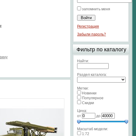
запомнить меня
м
Регистрация
Забыли пароль?
Фильтр по каталогу
рзину
Найти:
Раздел каталога:
Метки:
Новинки
Популярное
Скидки
Цена:
от
до
Масштаб модели:
1:72