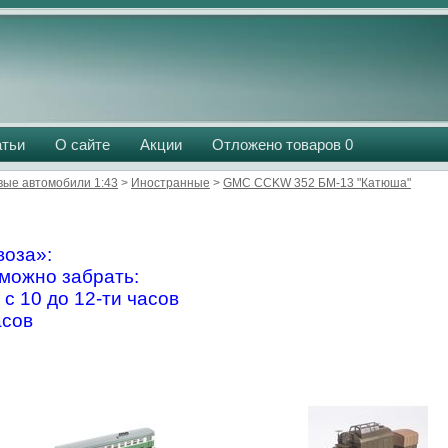
атьи
О сайте
Акции
Отложено товаров
0
вые автомобили 1:43
>
Иностранные
>
GMC CCKW 352 БМ-13 "Катюша"
оза»:
можно забрать:
 с 10 до 12-ти часов
асов