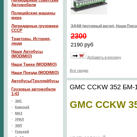
Легендарные советские
Автомобили
Полицейские машины
мира
Легендарные грузовики
ЭД4М (моторный вагон), Наши Пое
СССР
2300
Тракторы. История,
люди
2190 руб
Наши Автобусы
(MODIMIO)
Добавить в корзину
Наши Танки (MODIMIO)
Все скидки
Наши Поезда (MODIMIO)
Автобусы/Троллейбусы
GMC CCKW 352 БМ-1
Грузовые автомобили
1:43
ЗИС
GMC CCKW 35
Камский
МАЗ
УРАЛ
ЗИЛ
Горький