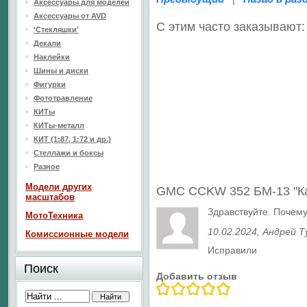
Аксессуары для моделей
Аксессуары от AVD
С этим часто заказывают:
'Стекляшки'
Декали
Наклейки
Шины и диски
Фигурки
Фототравление
КИТы
КИТы-металл
КИТ (1:87, 1:72 и др.)
Стеллажи и боксы
Разное
Модели других
GMC CCKW 352 БМ-13 "К
масштабов
Здравствуйте. Почему
МотоТехника
10.02.2024
, Андрей 
Комиссионные модели
Исправили
Поиск
Добавить отзыв