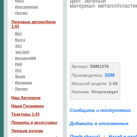
цвет: зеленый
КрАЗ
материал- металл/пласти
Иностранные
Прочие
Легковые автомобили
1:43
ВАЗ
Волга
ЗАЗ
ЗиС/ЗиЛ
Москвич/ИЖ
РАФ
Артикул:
SSM1376
УАЗ
SSM
Производитель:
Škoda
Иномарки
Масштаб модели:
1:43
Прочие
Наличие:
Отсутствует
Наш Aвтопром
Наши Грузовики
Сообщить о поступлении
Тракторы 1:43
Прицепы и аксессуары
Добавить в отложенные
Умелым ручкам
Предыдущий
Назад в раз
|