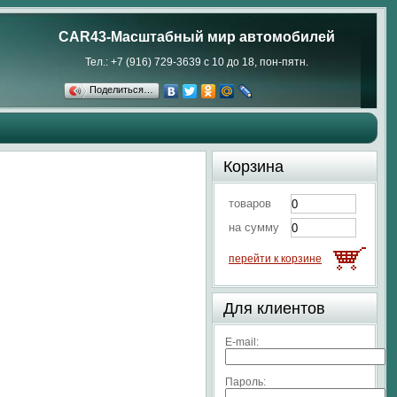
CAR43-Масштабный мир автомобилей
Тел.: +7 (916) 729-3639 с 10 до 18, пон-пятн.
Поделиться…
Корзина
товаров
на сумму
перейти к корзине
Для клиентов
E-mail:
Пароль: