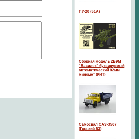
ПУ-20 (51А)
Сборная модель 2Б9М
"Василек" буксируемый
автоматический 82мм
миномёт (КИТ)
Самосвал САЗ-3507
(Горький-53)