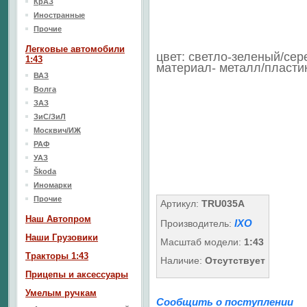
КрАЗ
Иностранные
Прочие
Легковые автомобили
цвет: светло-зеленый/се
1:43
материал- металл/пласти
ВАЗ
Волга
ЗАЗ
ЗиС/ЗиЛ
Москвич/ИЖ
РАФ
УАЗ
Škoda
Иномарки
Прочие
Артикул:
TRU035A
Наш Aвтопром
IXO
Производитель:
Наши Грузовики
Масштаб модели:
1:43
Тракторы 1:43
Наличие:
Отсутствует
Прицепы и аксессуары
Умелым ручкам
Сообщить о поступлении