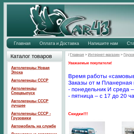
Главная
Оплата и Доставка
Напишите нам
Ст
/
Главная
>
Интернет-магазин
>
Грузо
Каталог товаров
Уважаемые покупатели!
Автолегенды Новая
Эпоха
Время работы «самовыв
Автолегенды СССР
Заказы от м Планерная 
Автолегенды
- понедельник И среда –
Спецвыпуск
- пятница – с 17 до 20 ч
Автолегенды СССР
лучшее
Автолегенды СССР -
Скидки!!!
Грузовики
Автомобиль на службе