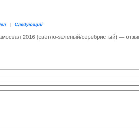
дел
Следующий
|
 самосвал 2016 (светло-зеленый/серебристый) — отз