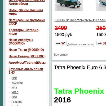
Легендарные советские
Автомобили
Полицейские машины
мира
Легендарные грузовики
ЗИС-16 Наши Автобусы №39
ГолАЗ
СССР
2499
250
Тракторы. История,
люди
1500 руб
1500
Наши Автобусы
(MODIMIO)
Добавить в корзину
Наши Танки (MODIMIO)
Все скидки
Наши Поезда (MODIMIO)
Автобусы/Троллейбусы
Tatra Phoenix Euro 6
Грузовые автомобили
1:43
ЗИС
Камский
МАЗ
Tatra Phoenix
УРАЛ
ЗИЛ
2016
Горький