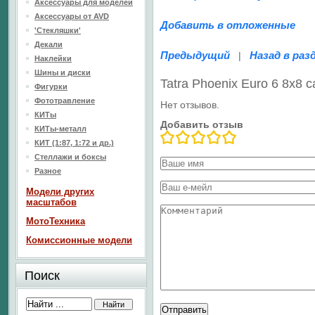
Аксессуары для моделей
Аксессуары от AVD
Добавить в отложенные
'Стекляшки'
Декали
Предыдущий
Назад в раз
|
Наклейки
Шины и диски
Tatra Phoenix Euro 6 8x8
Фигурки
Фототравление
Нет отзывов.
КИТы
Добавить отзыв
КИТы-металл
КИТ (1:87, 1:72 и др.)
Стеллажи и боксы
Разное
Модели других
масштабов
МотоТехника
Комиссионные модели
Поиск