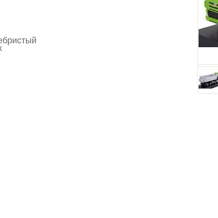
ребристый
к