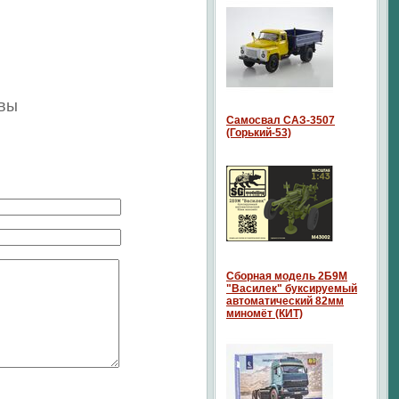
ывы
Самосвал САЗ-3507
(Горький-53)
Сборная модель 2Б9М
"Василек" буксируемый
автоматический 82мм
миномёт (КИТ)