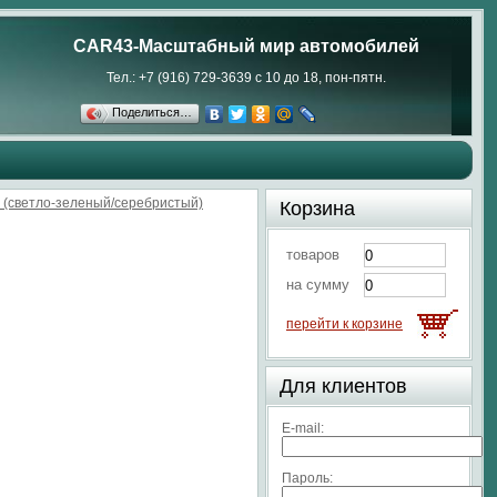
CAR43-Масштабный мир автомобилей
Тел.: +7 (916) 729-3639 с 10 до 18, пон-пятн.
Поделиться…
16 (светло-зеленый/серебристый)
Корзина
товаров
на сумму
перейти к корзине
Для клиентов
E-mail:
Пароль: