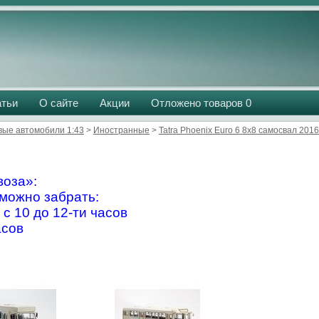
атьи
О сайте
Акции
Отложено товаров
0
вые автомобили 1:43
>
Иностранные
>
Tatra Phoenix Euro 6 8x8 самосвал 20
оза»:
можно забрать:
 с 10 до 12-ти часов
асов