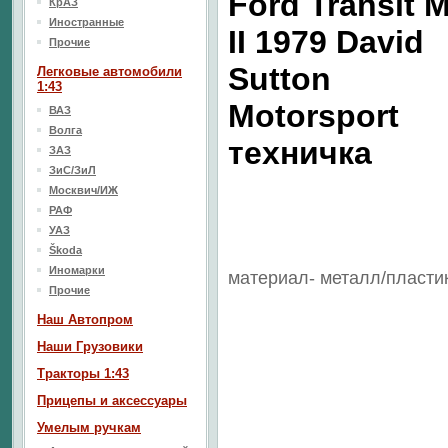
Ford Transit 
КрАЗ
Иностранные
II 1979 David
Прочие
Sutton
Легковые автомобили
1:43
Motorsport
ВАЗ
Волга
техничка
ЗАЗ
ЗиС/ЗиЛ
Москвич/ИЖ
РАФ
УАЗ
Škoda
Иномарки
материал- металл/пласти
Прочие
Наш Aвтопром
Наши Грузовики
Тракторы 1:43
Прицепы и аксессуары
Умелым ручкам