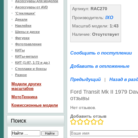
Аксессуары для моделей
Аксессуары от AVD
Артикул:
RAC270
'Стекляшки'
IXO
Производитель:
Декали
Масштаб модели:
1:43
Наклейки
Шины и диски
Наличие:
Отсутствует
Фигурки
Фототравление
КИТы
Сообщить о поступлении
КИТы-металл
КИТ (1:87, 1:72 и др.)
Добавить в отложенные
Стеллажи и боксы
Разное
Предыдущий
Назад в раз
|
Модели других
масштабов
Ford Transit Mk II 1979 Da
МотоТехника
отзывы
Комиссионные модели
Нет отзывов.
Добавить отзыв
Поиск