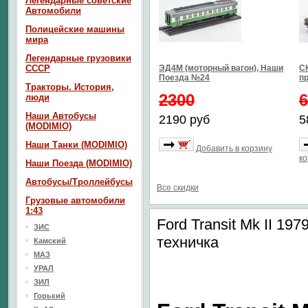
Легендарные советские
Автомобили
Полицейские машины
мира
Легендарные грузовики
СССР
ЭД4М (моторный вагон), Наши
СК
Поезда №24
п
Тракторы. История,
2300
6
люди
Наши Автобусы
2190 руб
5
(MODIMIO)
Наши Танки (MODIMIO)
Добавить в корзину
ко
Наши Поезда (MODIMIO)
Автобусы/Троллейбусы
Все скидки
Грузовые автомобили
1:43
Ford Transit Mk II 197
ЗИС
техничка
Камский
МАЗ
УРАЛ
ЗИЛ
Горький